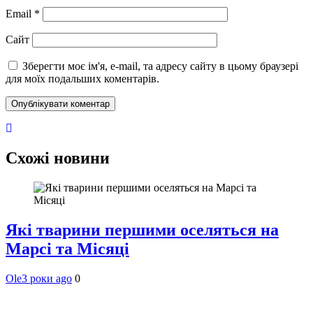
Email
*
Сайт
Зберегти моє ім'я, e-mail, та адресу сайту в цьому браузері
для моїх подальших коментарів.
Схожі новини
Які тварини першими оселяться на
Марсі та Місяці
Ole
3 роки ago
0