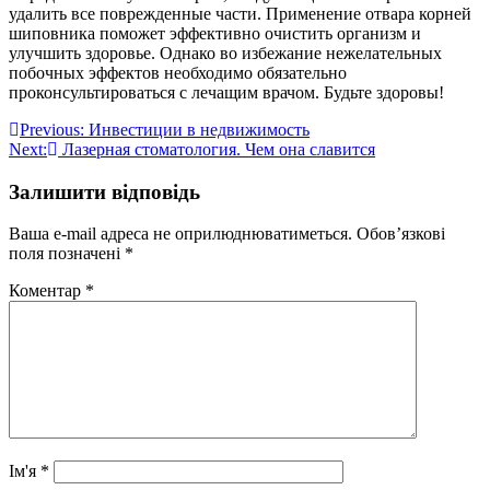
удалить все поврежденные части. Применение отвара корней
шиповника поможет эффективно очистить организм и
улучшить здоровье. Однако во избежание нежелательных
побочных эффектов необходимо обязательно
проконсультироваться с лечащим врачом. Будьте здоровы!
Навігація
Previous:
Инвестиции в недвижимость
Next:
Лазерная стоматология. Чем она славится
записів
Залишити відповідь
Ваша e-mail адреса не оприлюднюватиметься.
Обов’язкові
поля позначені
*
Коментар
*
Ім'я
*