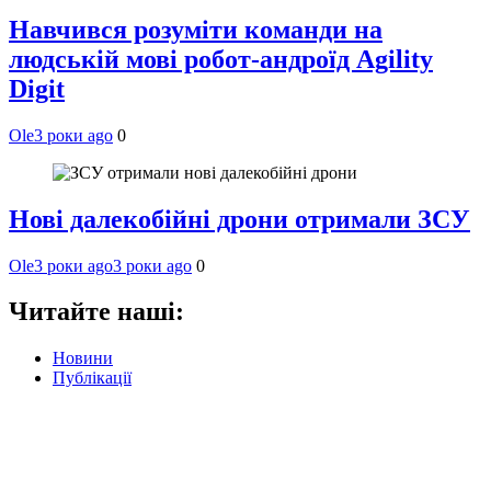
Навчився розуміти команди на
людській мові робот-андроїд Agility
Digit
Ole
3 роки ago
0
Нові далекобійні дрони отримали ЗСУ
Ole
3 роки ago
3 роки ago
0
Читайте наші:
Новини
Публікації