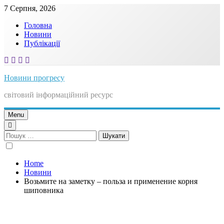
Skip
7 Серпня, 2026
to
Головна
content
Новини
Публікації
Новини прогресу
світовий інформаційний ресурс
Menu
Пошук:
Home
Новини
Возьмите на заметку – польза и применение корня
шиповника