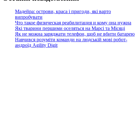
Мадейра: острови, краса і пригоди, які варто
випробувати
Что такое физическая реабилитация и кому она нужна
Які тварини першими оселяться на Марсі та Місяці
Як не можна заряджати телефон, щоб не вбити батарею
Навчився розуміти команди на людській мові робот-
андроїд Agility Digit