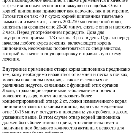
противомикробное действие, а также применяется в качестве
эффективного желчегонного и вяжущего снадобья. Отвар
корней шиповника применяют как наружно, так и внутренне.
Готовится он так: 40 г сухих корней шиповника тщательно
вымыть и измельчить, залить 200-250 мл очищенной воды,
кипятить на среднем огне 20-30 минут, снять с огня и настоять
2 часа. Перед употреблением процедить. Доза для
внутреннего приема – 1/3 стакана 3 раза в день. Однако перед
началом любого курса лечения, включающего корень
шиповника, необходимо посоветоваться со специалистом,
который назначит точную дозировку и правильную схему
лечения.
Внутреннее применение отвара корня шиповника предписано
тем, кому необходимо избавиться от камней и песка в почках,
мочевом и желчном пузырях, а также излечиться от
различных недугов, связанных с функцией этих органов.
Люди, страдающие серьезными заболеваниями почек и
мочевого пузыря, могут использовать более
концентрированный отвар: 2 ст. ложки измельченного корня
шиповника залить стаканом кипятка, варить на медленном
огне 10-15 минут, остудить и процедить; употреблять в дозах,
указанных выше. В этом случае отвар корней шиповника
должен быть более темного цвета, что свидетельствует о
наличии в нем большого количества активных веществ для