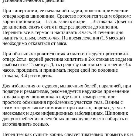
усиления лечебного действия.
При гипертонии, ее начальной стадии, полезно применение
отвара корня шиповника. Средство готовится таким образом:
корни шиповника – 1 ст.л. залить водой — 3 стакана. Довести
до кипения, снять с огня и еще раз довести до кипения.
Перелить все в термос и настаивать 3 часа. В течении дня
выпить теплым, вместо чая. На время лечения (1,5 месяца)
необходимо отказаться от мяса.
При обильных кровотечениях из матки следует приготовить
отвар: 2ст.л. корней растения кипятить в 2-х стаканах воды на
слабом огне 15 минут. Дать средству настояться в течение 3-х
часов, процедить и принимать перед едой по половине
стакана, 3-4 раза в день.
Для избавления от судорог, мышечных болей, параличей, при
подагре и ревматизме, рекомендуется наружное применение
отвара корня шиповника в виде ванн, компрессов или
простого обмывания проблемных участков тела. Ванны с
этим отваром также помогают при ожогах, порезах, укусах
насекомых и даже инфекционных заболеваниях. Шиповник
для употребления в лечебных целях лучше всего собирать и
заготавливать осенью.
Перед тем как сушить корни, следует тщательно промыть их и