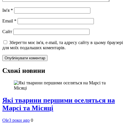
Ім'я
*
Email
*
Сайт
Зберегти моє ім'я, e-mail, та адресу сайту в цьому браузері
для моїх подальших коментарів.
Схожі новини
Які тварини першими оселяться на
Марсі та Місяці
Ole
3 роки ago
0