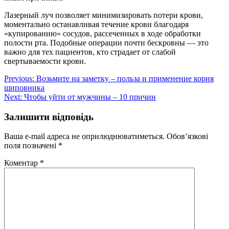
Лазерный луч позволяет минимизировать потери крови,
моментально останавливая течение крови благодаря
«купированию» сосудов, рассеченных в ходе обработки
полости рта. Подобные операции почти бескровны — это
важно для тех пациентов, кто страдает от слабой
свертываемости крови.
Навігація
Previous:
Возьмите на заметку – польза и применение корня
шиповника
записів
Next:
Чтобы уйти от мужчины – 10 причин
Залишити відповідь
Ваша e-mail адреса не оприлюднюватиметься.
Обов’язкові
поля позначені
*
Коментар
*