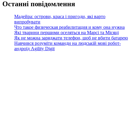
Останні повідомлення
Мадейра: острови, краса і пригоди, які варто
випробувати
Что такое физическая реабилитация и кому она нужна
Які тварини першими оселяться на Марсі та Місяці
Як не можна заряджати телефон, щоб не вбити батарею
Навчився розуміти команди на людській мові робот-
андроїд Agility Digit