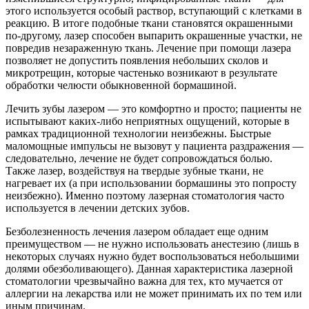
этого используется особый раствор, вступающий с клетками в
реакцию. В итоге подобные ткани становятся окрашенными
по-другому, лазер способен выпарить окрашенные участки, не
повредив незараженную ткань. Лечение при помощи лазера
позволяет не допустить появления небольших сколов и
микротрещин, которые частенько возникают в результате
обработки челюсти обыкновенной бормашиной.
Лечить зубы лазером — это комфортно и просто; пациенты не
испытывают каких-либо неприятных ощущений, которые в
рамках традиционной технологии неизбежны. Быстрые
маломощные импульсы не вызовут у пациента раздражения —
следовательно, лечение не будет сопровождаться болью.
Также лазер, воздействуя на твердые зубные ткани, не
нагревает их (а при использовании бормашины это попросту
неизбежно). Именно поэтому лазерная стоматология часто
используется в лечении детских зубов.
Безболезненность лечения лазером обладает еще одним
преимуществом — не нужно использовать анестезию (лишь в
некоторых случаях нужно будет воспользоваться небольшими
долями обезболивающего). Данная характеристика лазерной
стоматологии чрезвычайно важна для тех, кто мучается от
аллергии на лекарства или не может принимать их по тем или
иным причинам.