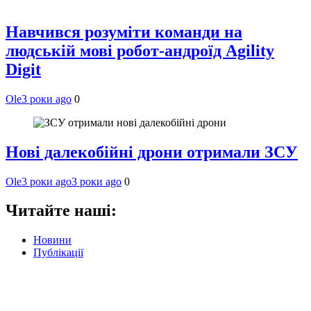
Навчився розуміти команди на
людській мові робот-андроїд Agility
Digit
Ole
3 роки ago
0
Нові далекобійні дрони отримали ЗСУ
Ole
3 роки ago
3 роки ago
0
Читайте наші:
Новини
Публікації