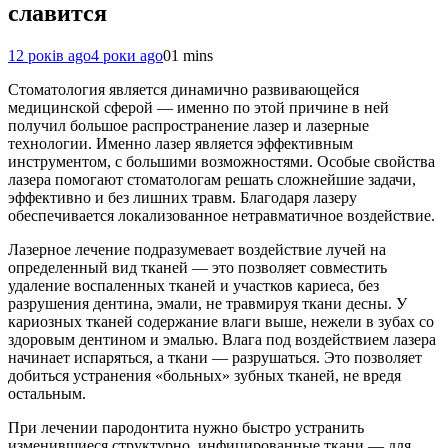
славится
12 років ago
4 роки ago
0
1 mins
Стоматология является динамично развивающейся
медицинской сферой — именно по этой причине в ней
получил большое распространение лазер и лазерные
технологии. Именно лазер является эффективным
инструментом, с большими возможностями. Особые свойства
лазера помогают стоматологам решать сложнейшие задачи,
эффективно и без лишних травм. Благодаря лазеру
обеспечивается локализованное нетравматичное воздействие.
Лазерное лечение подразумевает воздействие лучей на
определенный вид тканей — это позволяет совместить
удаление воспаленных тканей и участков кариеса, без
разрушения дентина, эмали, не травмируя ткани десны. У
кариозных тканей содержание влаги выше, нежели в зубах со
здоровым дентином и эмалью. Влага под воздействием лазера
начинает испаряться, а ткани — разрушаться. Это позволяет
добиться устранения «больных» зубных тканей, не вредя
остальным.
При лечении пародонтита нужно быстро устранить
изменившиеся структурно, инфицированные ткани — для