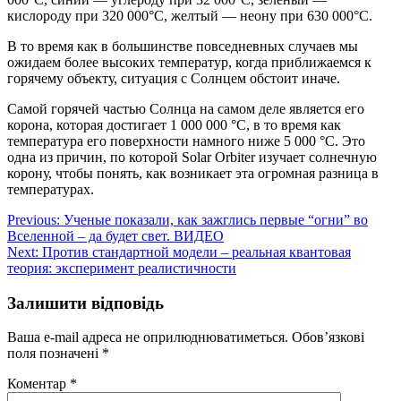
кислороду при 320 000°C, желтый — неону при 630 000°C.
В то время как в большинстве повседневных случаев мы
ожидаем более высоких температур, когда приближаемся к
горячему объекту, ситуация с Солнцем обстоит иначе.
Самой горячей частью Солнца на самом деле является его
корона, которая достигает 1 000 000 °C, в то время как
температура его поверхности намного ниже 5 000 °C. Это
одна из причин, по которой Solar Orbiter изучает солнечную
корону, чтобы понять, как возникает эта огромная разница в
температурах.
Навігація
Previous:
Ученые показали, как зажглись первые “огни” во
Вселенной – да будет свет. ВИДЕО
записів
Next:
Против стандартной модели – реальная квантовая
теория: эксперимент реалистичности
Залишити відповідь
Ваша e-mail адреса не оприлюднюватиметься.
Обов’язкові
поля позначені
*
Коментар
*