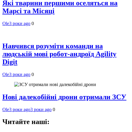
Які тварини першими оселяться на
Марсі та Місяці
Ole
3 роки ago
0
Навчився розуміти команди на
людській мові робот-андроїд Agility
Digit
Ole
3 роки ago
0
Нові далекобійні дрони отримали ЗСУ
Ole
3 роки ago
3 роки ago
0
Читайте наші: