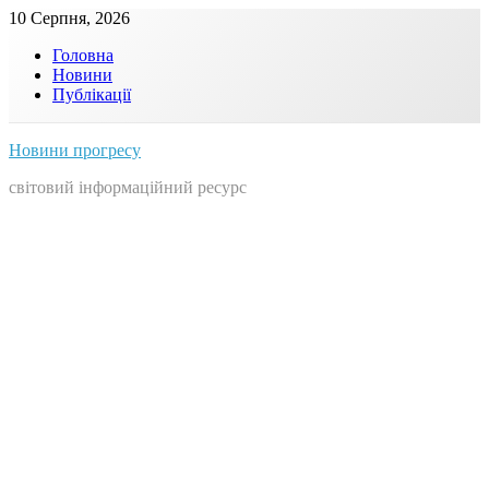
Skip
10 Серпня, 2026
to
Головна
content
Новини
Публікації
Новини прогресу
світовий інформаційний ресурс