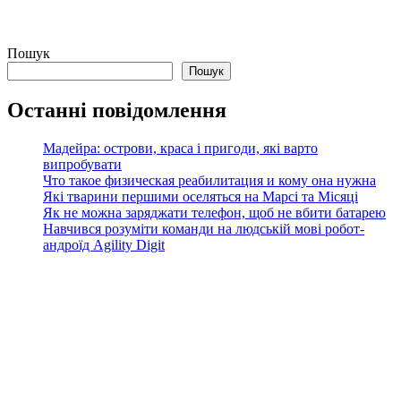
Пошук
Пошук
Останні повідомлення
Мадейра: острови, краса і пригоди, які варто
випробувати
Что такое физическая реабилитация и кому она нужна
Які тварини першими оселяться на Марсі та Місяці
Як не можна заряджати телефон, щоб не вбити батарею
Навчився розуміти команди на людській мові робот-
андроїд Agility Digit