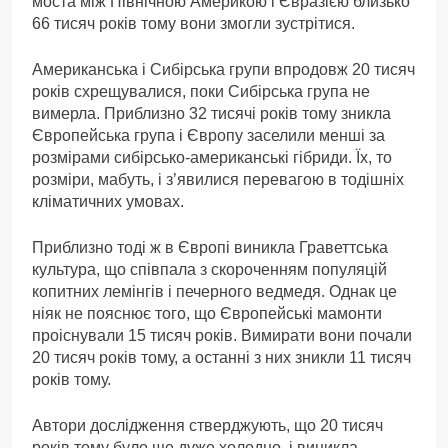
моста між Північною Америкою і Євразією близько
66 тисяч років тому вони змогли зустрітися.
Американська і Сибірська групи впродовж 20 тисяч
років схрещувалися, поки Сибірська група не
вимерла. Приблизно 32 тисячі років тому зникла
Європейська група і Європу заселили менші за
розмірами сибірсько-американські гібриди. Їх, то
розміри, мабуть, і з’явилися перевагою в тодішніх
кліматичних умовах.
Приблизно тоді ж в Європі виникла Граветтська
культура, що співпала з скороченням популяцій
копитних лемінгів і печерного ведмедя. Однак це
ніяк не пояснює того, що Європейські мамонти
проіснували 15 тисяч років. Вимирати вони почали
20 тисяч років тому, а останні з них зникли 11 тисяч
років тому.
Автори дослідження стверджують, що 20 тисяч
років тому було ще дуже холодно, і виникла