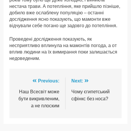
нестача трави. А потепління, яке прийшло пізніше,
добило вже ослаблену популяцію – останні
дослідження ясно показують, що мамонти вже
відчували себе погано ще задовго до потепління.
Проведені дослідження показують, як
несприятливо вплинула на мамонтів погода, а от
вплив людини на їх вимирання поки залишається
недоведеним.
Навігація
Previous:
Next:
записів
Наш Всесвіт може
Чому єгипетський
бути викривленим,
сфінкс без носа?
а не плоским