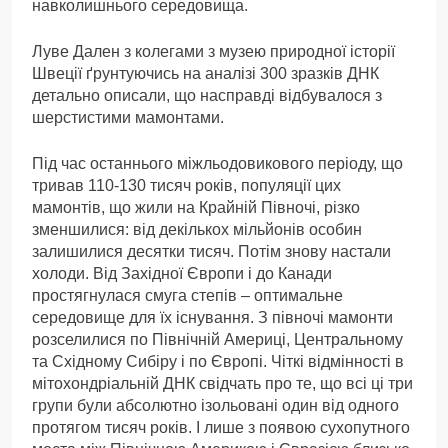
навколишнього середовища.
Луве Дален з колегами з музею природної історії
Швеції ґрунтуючись на аналізі 300 зразків ДНК
детально описали, що насправді відбувалося з
шерстистими мамонтами.
Під час останнього міжльодовикового періоду, що
тривав 110-130 тисяч років, популяції цих
мамонтів, що жили на Крайній Півночі, різко
зменшилися: від декількох мільйонів особин
залишилися десятки тисяч. Потім знову настали
холоди. Від Західної Європи і до Канади
простягнулася смуга степів – оптимальне
середовище для їх існування. З півночі мамонти
розселилися по Північній Америці, Центральному
та Східному Сибіру і по Європі. Чіткі відмінності в
мітохондріальній ДНК свідчать про те, що всі ці три
групи були абсолютно ізольовані один від одного
протягом тисяч років. І лише з появою сухопутного