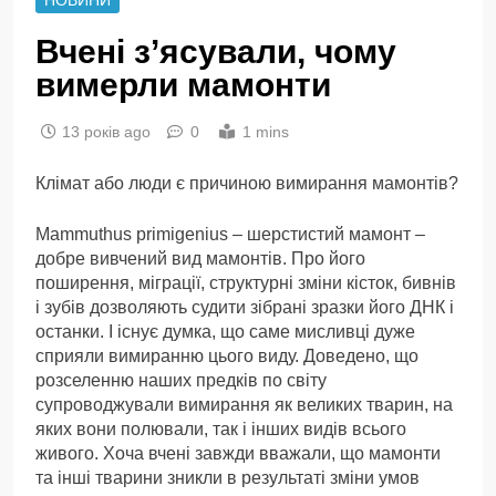
Вчені з’ясували, чому
вимерли мамонти
13 років ago
0
1 mins
Клімат або люди є причиною вимирання мамонтів?
Mammuthus primigenius – шерстистий мамонт –
добре вивчений вид мамонтів. Про його
поширення, міграції, структурні зміни кісток, бивнів
і зубів дозволяють судити зібрані зразки його ДНК і
останки. І існує думка, що саме мисливці дуже
сприяли вимиранню цього виду. Доведено, що
розселенню наших предків по світу
супроводжували вимирання як великих тварин, на
яких вони полювали, так і інших видів всього
живого. Хоча вчені завжди вважали, що мамонти
та інші тварини зникли в результаті зміни умов