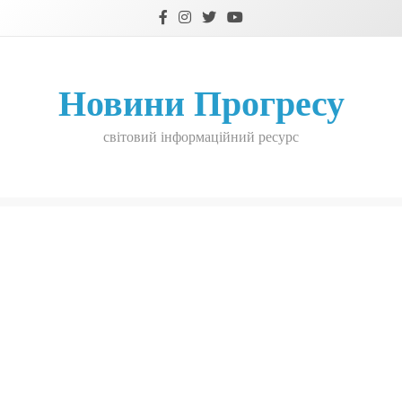
Skip
to
content
Новини Прогресу
світовий інформаційний ресурс