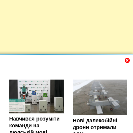
Навчився розуміти
Нові далекобійні
команди на
дрони отримали
людській мові