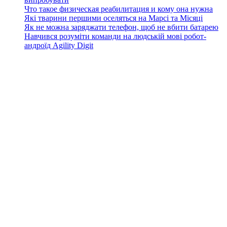
Что такое физическая реабилитация и кому она нужна
Які тварини першими оселяться на Марсі та Місяці
Як не можна заряджати телефон, щоб не вбити батарею
Навчився розуміти команди на людській мові робот-
андроїд Agility Digit