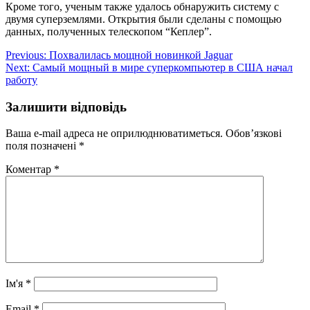
Кроме того, ученым также удалось обнаружить систему с
двумя суперземлями. Открытия были сделаны с помощью
данных, полученных телескопом “Кеплер”.
Навігація
Previous:
Похвалилась мощной новинкой Jaguar
Next:
Самый мощный в мире суперкомпьютер в США начал
записів
работу
Залишити відповідь
Ваша e-mail адреса не оприлюднюватиметься.
Обов’язкові
поля позначені
*
Коментар
*
Ім'я
*
Email
*