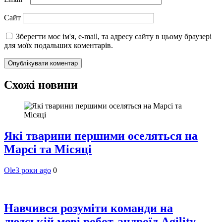
Сайт
Зберегти моє ім'я, e-mail, та адресу сайту в цьому браузері
для моїх подальших коментарів.
Схожі новини
Які тварини першими оселяться на
Марсі та Місяці
Ole
3 роки ago
0
Навчився розуміти команди на
людській мові робот-андроїд Agility