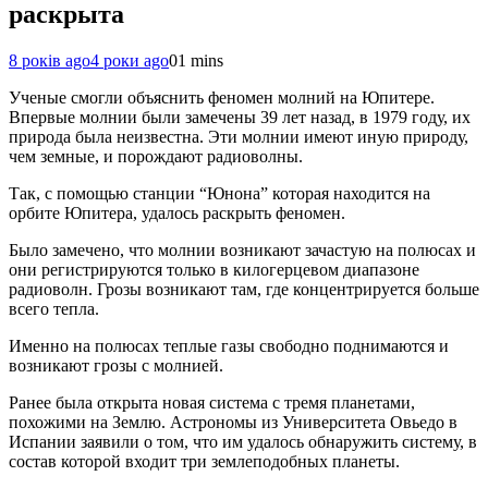
раскрыта
8 років ago
4 роки ago
0
1 mins
Ученые смогли объяснить феномен молний на Юпитере.
Впервые молнии были замечены 39 лет назад, в 1979 году, их
природа была неизвестна. Эти молнии имеют иную природу,
чем земные, и порождают радиоволны.
Так, с помощью станции “Юнона” которая находится на
орбите Юпитера, удалось раскрыть феномен.
Было замечено, что молнии возникают зачастую на полюсах и
они регистрируются только в килогерцевом диапазоне
радиоволн. Грозы возникают там, где концентрируется больше
всего тепла.
Именно на полюсах теплые газы свободно поднимаются и
возникают грозы с молнией.
Ранее была открыта новая система с тремя планетами,
похожими на Землю. Астрономы из Университета Овьедо в
Испании заявили о том, что им удалось обнаружить систему, в
состав которой входит три землеподобных планеты.