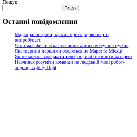
Пошук
Пошук
Останні повідомлення
Мадейра: острови, краса і пригоди, які варто
випробувати
Что такое физическая реабилитация и кому она нужна
Які тварини першими оселяться на Марсі та Місяці
Як не можна заряджати телефон, щоб не вбити батарею
Навчився розуміти команди на людській мові робот-
андроїд Agility Digit