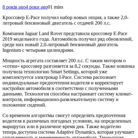
8 років ago
4 роки ago
0
1 mins
Кроссовер E-Pace получил набор новых опция, а также 2,0-
литровый бензиновый двигатель с отдачей 200 л.с.
Компания Jaguar Land Rover представила кроссовер E-Pace
2019 модельного года. Автомобиль получил ряд обновлений,
среди них новый 2,0-литровый бензиновый двигатель
Ingenium с четырьмя цилиндрами.
Мощность агрегата составляет 200 л.с. С таким мотором о
«сотни» кроссовер разгоняется за 8,2 секунды. Также новинка
получила технологию Smart Settings, которой уже
комплектуется электрокар I-Pace. Система распознает
индивидуальные предпочтения водителя и корректирует
настройки автомобиля в соответствии с полученными
данными. Технология способна настраивает систему климат-
контроля, информационно-развлекательную систему и
положение сидений.
Со временем алгоритмы смогут определять предпочтения
водителя в различных погодных условиях, на определенных
маршрутах или в различное время дня. Также водителю
теперь доступна система Adaptive Dynamics, которая улучшает
управляемость и маневренность автомобиля. Технология