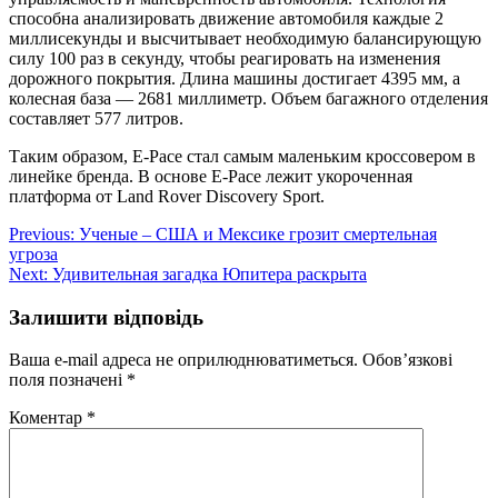
способна анализировать движение автомобиля каждые 2
миллисекунды и высчитывает необходимую балансирующую
силу 100 раз в секунду, чтобы реагировать на изменения
дорожного покрытия. Длина машины достигает 4395 мм, а
колесная база — 2681 миллиметр. Объем багажного отделения
составляет 577 литров.
Таким образом, E-Pace стал самым маленьким кроссовером в
линейке бренда. В основе E-Pace лежит укороченная
платформа от Land Rover Discovery Sport.
Навігація
Previous:
Ученые – США и Мексике грозит смертельная
угроза
записів
Next:
Удивительная загадка Юпитера раскрыта
Залишити відповідь
Ваша e-mail адреса не оприлюднюватиметься.
Обов’язкові
поля позначені
*
Коментар
*