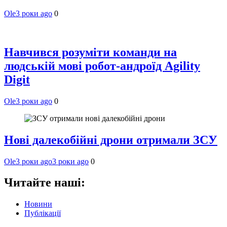
Ole
3 роки ago
0
Навчився розуміти команди на
людській мові робот-андроїд Agility
Digit
Ole
3 роки ago
0
Нові далекобійні дрони отримали ЗСУ
Ole
3 роки ago
3 роки ago
0
Читайте наші:
Новини
Публікації