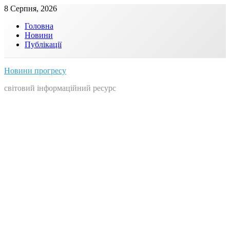
Skip
8 Серпня, 2026
to
Головна
content
Новини
Публікації
Новини прогресу
світовий інформаційний ресурс