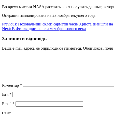
Во время миссии NASA рассчитывают получить данные, которые
Операция запланирована на 23 ноября текущего года.
Навігація
Previous:
Поховальний склеп сарматів часів Христа знайшли на 
Next:
В Финляндии нашли меч бронзового века
записів
Залишити відповідь
Ваша e-mail адреса не оприлюднюватиметься.
Обов’язкові поля
Коментар
*
Ім'я
*
Email
*
Сайт