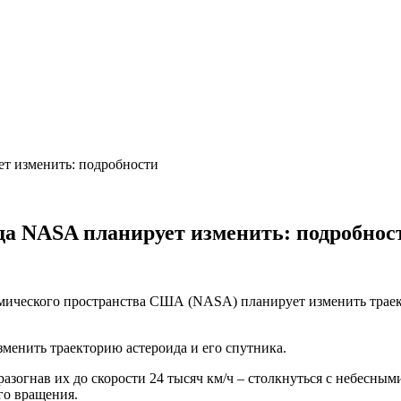
ет изменить: подробности
да NASA планирует изменить: подробнос
мического пространства США (NASA) планирует изменить траек
менить траекторию астероида и его спутника.
азогнав их до скорости 24 тысяч км/ч – столкнуться с небесным
го вращения.