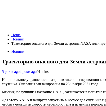
Home
Новини
Траекторию опасного для Земли астроида NASA планиру
Новини
Траекторию опасного для Земли астрои
5 років ago
4 роки ago
0
1 mins
Национальное управление по аэронавтике и исследованию кос
спутника. Операция запланирована на 23 ноября 2021 года.
Миссия, получившая название DART, заключается в попытке из
Для этого NASA планирует запустить в космос два спутника и р
чтобы уменьшить скорость небесного тела и изменить период е