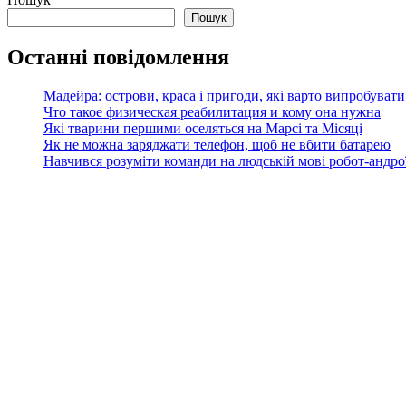
Пошук
Останні повідомлення
Мадейра: острови, краса і пригоди, які варто випробувати
Что такое физическая реабилитация и кому она нужна
Які тварини першими оселяться на Марсі та Місяці
Як не можна заряджати телефон, щоб не вбити батарею
Навчився розуміти команди на людській мові робот-андроїд