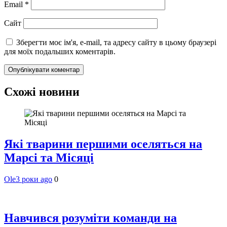
Email
*
Сайт
Зберегти моє ім'я, e-mail, та адресу сайту в цьому браузері
для моїх подальших коментарів.
Схожі новини
Які тварини першими оселяться на
Марсі та Місяці
Ole
3 роки ago
0
Навчився розуміти команди на