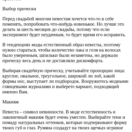
Выбор прически
Перед свадьбой многим невестам хочется что-то в себе
поменять, попробовать что-нибудь новенькое. Но лучше это
делать за шесть месяцев до свадьбы, потому что если
эксперимент будет неудачным, то будет время его исправить.
В тенденциях моды естественный образ невесты, поэтому
нужно стараться, чтобы количество лака и геля на волосах
было умеренным, шпильки были незаметны, но держали
прическу весь день и не доставляли дискомфорта.
Выбирая свадебную прическу, учитывайте пропорции лица:
круглое, овальное, треугольное, широкий ли лоб, какой
формы нос, выступает ли подбородок. Вооружитесь модными
глянцевыми журналами и выберете вариант, подходящий
именно Вам.
Макияж
Невеста – символ невинности. В моде естественность и
лаконичный макияж будет очень уместен. Выбирайте тени и
помаду натуральных оттенков, которые подчеркивают форму
твоих губ и глаз. Румяна создадут на твоих щечках игривое