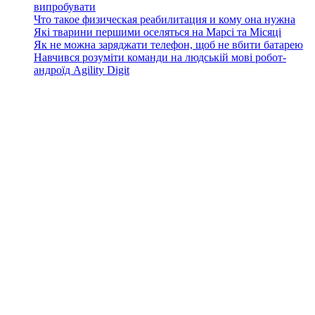
випробувати
Что такое физическая реабилитация и кому она нужна
Які тварини першими оселяться на Марсі та Місяці
Як не можна заряджати телефон, щоб не вбити батарею
Навчився розуміти команди на людській мові робот-
андроїд Agility Digit