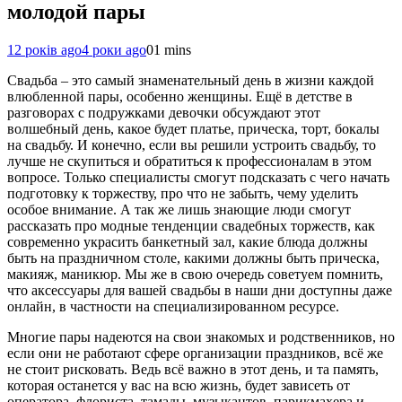
молодой пары
12 років ago
4 роки ago
0
1 mins
Свадьба – это самый знаменательный день в жизни каждой
влюбленной пары, особенно женщины. Ещё в детстве в
разговорах с подружками девочки обсуждают этот
волшебный день, какое будет платье, прическа, торт, бокалы
на свадьбу. И конечно, если вы решили устроить свадьбу, то
лучше не скупиться и обратиться к профессионалам в этом
вопросе. Только специалисты смогут подсказать с чего начать
подготовку к торжеству, про что не забыть, чему уделить
особое внимание. А так же лишь знающие люди смогут
рассказать про модные тенденции свадебных торжеств, как
современно украсить банкетный зал, какие блюда должны
быть на праздничном столе, какими должны быть прическа,
макияж, маникюр. Мы же в свою очередь советуем помнить,
что аксессуары для вашей свадьбы в наши дни доступны даже
онлайн, в частности на специализированном ресурсе.
Многие пары надеются на свои знакомых и родственников, но
если они не работают сфере организации праздников, всё же
не стоит рисковать. Ведь всё важно в этот день, и та память,
которая останется у вас на всю жизнь, будет зависеть от
оператора, флориста, тамады, музыкантов, парикмахера и