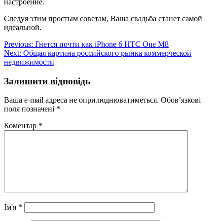
настроение.
Следуя этим простым советам, Ваша свадьба станет самой
идеальной.
Навігація
Previous:
Гнется почти как iPhone 6 HTC One M8
Next:
Общая картина российского рынка коммерческой
записів
недвижимости
Залишити відповідь
Ваша e-mail адреса не оприлюднюватиметься.
Обов’язкові
поля позначені
*
Коментар
*
Ім'я
*