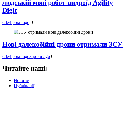
людській мові робот-андроїд Agility
Digit
Ole
3 роки ago
0
Нові далекобійні дрони отримали ЗСУ
Ole
3 роки ago
3 роки ago
0
Читайте наші:
Новини
Публікації