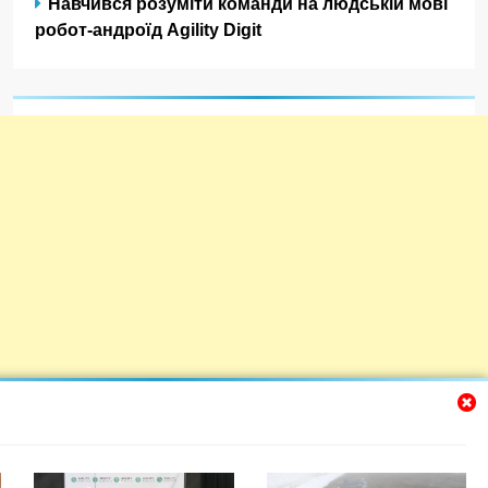
Навчився розуміти команди на людській мові
робот-андроїд Agility Digit