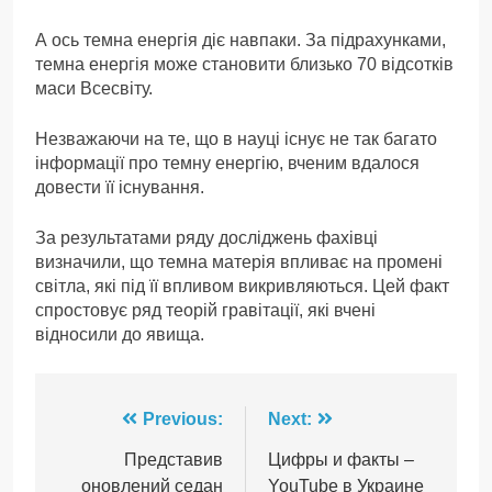
А ось темна енергія діє навпаки. За підрахунками,
темна енергія може становити близько 70 відсотків
маси Всесвіту.
Незважаючи на те, що в науці існує не так багато
інформації про темну енергію, вченим вдалося
довести її існування.
За результатами ряду досліджень фахівці
визначили, що темна матерія впливає на промені
світла, які під її впливом викривляються. Цей факт
спростовує ряд теорій гравітації, які вчені
відносили до явища.
Навігація
Previous:
Next:
записів
Представив
Цифры и факты –
оновлений седан
YouTube в Украине