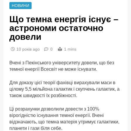
НОВИНИ
Що темна енергія існує –
астрономи остаточно
довели
10 років ago
0
1 mins
Вчені з Пекінського університету довели, що без
темної енергії Всесвіт не може існувати.
Для доказу цієї теорії фахівці вирахували маси в
цілому 5,5 мільйона галактик і скупчень галактик, а
також швидкості їх розбіжності.
Ці розрахунки дозволили довести з 100%
вірогідністю існування темної енергії. Вчені
відзначають, що темна матерія утримує галактики,
планети і гази біля себе.