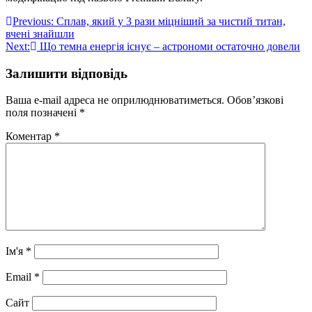
Навігація
Previous:
Сплав, який у 3 рази міцніший за чистий титан,
вчені знайшли
записів
Next:
Що темна енергія існує – астрономи остаточно довели
Залишити відповідь
Ваша e-mail адреса не оприлюднюватиметься.
Обов’язкові
поля позначені
*
Коментар
*
Ім'я
*
Email
*
Сайт