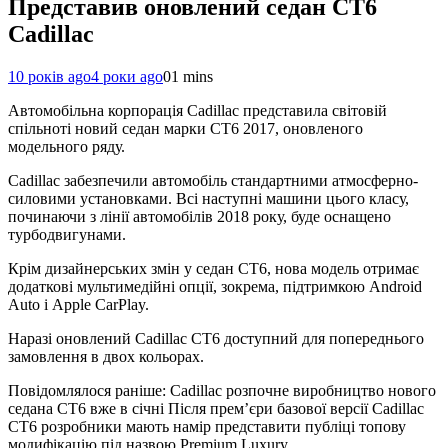
Представив оновлений седан CT6
Cadillac
10 років ago
4 роки ago
0
1 mins
Автомобільна корпорація Cadillac представила світовій
спільноті новий седан марки CT6 2017, оновленого
модельного ряду.
Cadillac забезпечили автомобіль стандартними атмосферно-
силовими установками. Всі наступні машини цього класу,
починаючи з лінії автомобілів 2018 року, буде оснащено
турбодвигунами.
Крім дизайнерських змін у седан CT6, нова модель отримає
додаткові мультимедійні опції, зокрема, підтримкою Android
Auto і Apple CarPlay.
Наразі оновлений Cadillac CT6 доступний для попереднього
замовлення в двох кольорах.
Повідомлялося раніше: Cadillac розпочне виробництво нового
седана СТ6 вже в січні Після прем’єри базової версії Cadillac
CT6 розробники мають намір представити публіці топову
модифікацію під назвою Premium Luxury.