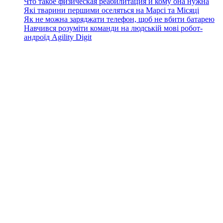
Что такое физическая реабилитация и кому она нужна
Які тварини першими оселяться на Марсі та Місяці
Як не можна заряджати телефон, щоб не вбити батарею
Навчився розуміти команди на людській мові робот-
андроїд Agility Digit