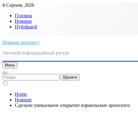
Skip
8 Серпня, 2026
to
Головна
content
Новини
Публікації
Новини прогресу
світовий інформаційний ресурс
Menu
Пошук:
Home
Новини
Сделали уникальное открытие израильские археологи