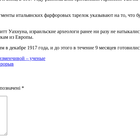
гменты итальянских фарфоровых тарелок указывают на то, что б
тт Уахнуна, израильские археологи ранее ни разу не натыкались
скам из Европы.
в декабре 1917 года, и до этого в течение 9 месяцев готовилис
 изменчивой – ученые
прорыв
 позначені
*