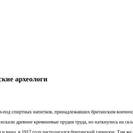
ские археологи
 из-под спиртных напитков, принадлежавших британским военн
искали древние кремниевые орудия труда, но наткнулись на скл
а и вина, в 1917 году располагался британский гарнизон. Там 