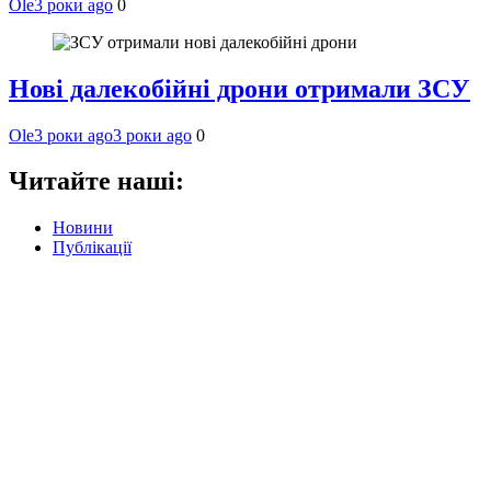
Ole
3 роки ago
0
Нові далекобійні дрони отримали ЗСУ
Ole
3 роки ago
3 роки ago
0
Читайте наші:
Новини
Публікації