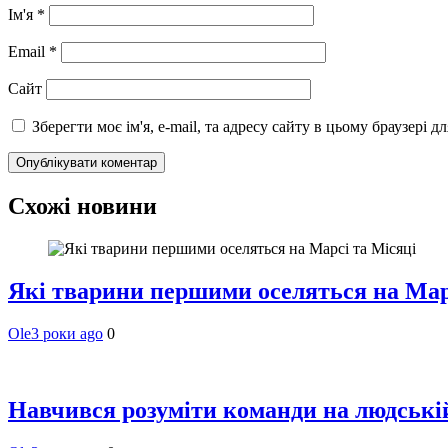
Ім'я
*
Email
*
Сайт
Зберегти моє ім'я, e-mail, та адресу сайту в цьому браузері 
Схожі новини
Які тварини першими оселяться на Мар
Ole
3 роки ago
0
Навчився розуміти команди на людській 