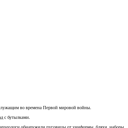
ослужащим во времена Первой мировой войны.
ад с бутылками.
же археологи обнаружили пуговицы от униформы, бляхи, наборы