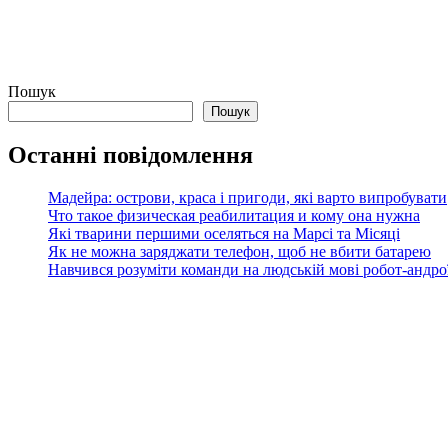
Пошук
Пошук
Останні повідомлення
Мадейра: острови, краса і пригоди, які варто випробувати
Что такое физическая реабилитация и кому она нужна
Які тварини першими оселяться на Марсі та Місяці
Як не можна заряджати телефон, щоб не вбити батарею
Навчився розуміти команди на людській мові робот-андроїд