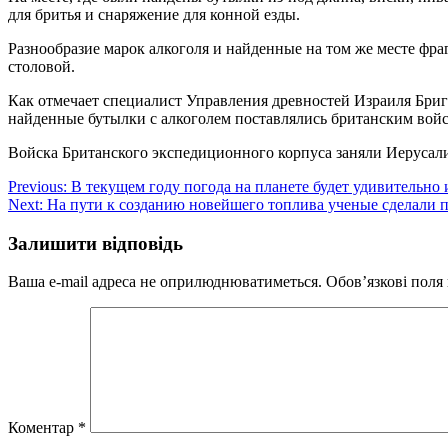
для бритья и снаряжение для конной езды.
Разнообразие марок алкоголя и найденные на том же месте фра
столовой.
Как отмечает специалист Управления древностей Израиля Бриги
найденные бутылки с алкоголем поставлялись британским вой
Войска Британского экспедиционного корпуса заняли Иерусалим 
Навігація
Previous:
В текущем году погода на планете будет удивительно
Next:
На пути к созданию новейшего топлива ученые сделали 
записів
Залишити відповідь
Ваша e-mail адреса не оприлюднюватиметься.
Обов’язкові поля
Коментар
*