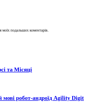
для моїх подальших коментарів.
сі та Місяці
мові робот-андроїд Agility Digit