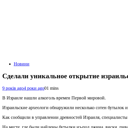
Новини
Сделали уникальное открытие израиль
9 років ago
4 роки ago
0
1 mins
В Израиле нашли алкоголь времен Первой мировой.
Израильские археологи обнаружили несколько сотен бутылок
Как сообщили в управлении древностей Израиля, специалисты 
На месте, где были найдены бутылки из-под джина, виски, пив