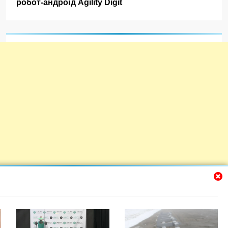
робот-андроїд Agility Digit