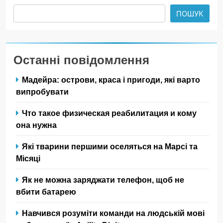
ПОШУК
Останні повідомлення
Мадейра: острови, краса і пригоди, які варто
випробувати
Что такое физическая реабилитация и кому
она нужна
Які тварини першими оселяться на Марсі та
Місяці
Як не можна заряджати телефон, щоб не
вбити батарею
Навчився розуміти команди на людській мові