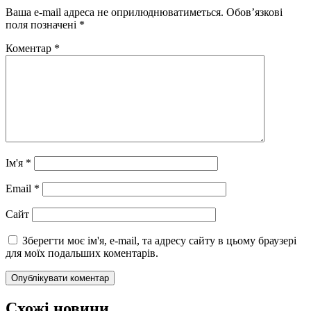
Ваша e-mail адреса не оприлюднюватиметься.
Обов’язкові
поля позначені
*
Коментар
*
Ім'я
*
Email
*
Сайт
Зберегти моє ім'я, e-mail, та адресу сайту в цьому браузері
для моїх подальших коментарів.
Схожі новини