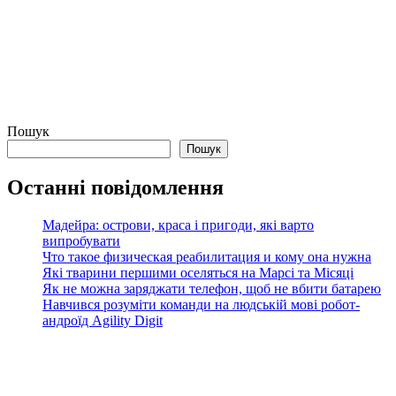
Пошук
Пошук
Останні повідомлення
Мадейра: острови, краса і пригоди, які варто
випробувати
Что такое физическая реабилитация и кому она нужна
Які тварини першими оселяться на Марсі та Місяці
Як не можна заряджати телефон, щоб не вбити батарею
Навчився розуміти команди на людській мові робот-
андроїд Agility Digit