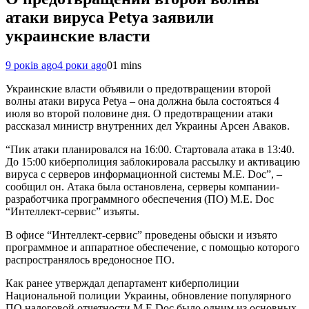
атаки вируса Petya заявили
украинские власти
9 років ago
4 роки ago
0
1 mins
Украинские власти объявили о предотвращении второй
волны атаки вируса Petya – она должна была состояться 4
июля во второй половине дня. О предотвращении атаки
рассказал министр внутренних дел Украины Арсен Аваков.
“Пик атаки планировался на 16:00. Стартовала атака в 13:40.
До 15:00 киберполиция заблокировала рассылку и активацию
вируса с серверов информационной системы М.Е. Doc”, –
сообщил он. Атака была остановлена, серверы компании-
разработчика программного обеспечения (ПО) М.Е. Doc
“Интеллект-сервис” изъяты.
В офисе “Интеллект-сервис” проведены обыски и изъято
программное и аппаратное обеспечение, с помощью которого
распространялось вредоносное ПО.
Как ранее утверждал департамент киберполиции
Национальной полиции Украины, обновление популярного
ПО налоговой отчетности M.E.Doc было одним из основных