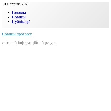
Skip
10 Серпня, 2026
to
Головна
content
Новини
Публікації
Новини прогресу
світовий інформаційний ресурс