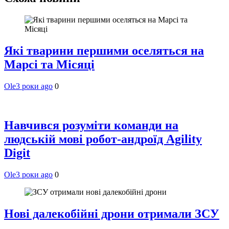
Які тварини першими оселяться на
Марсі та Місяці
Ole
3 роки ago
0
Навчився розуміти команди на
людській мові робот-андроїд Agility
Digit
Ole
3 роки ago
0
Нові далекобійні дрони отримали ЗСУ