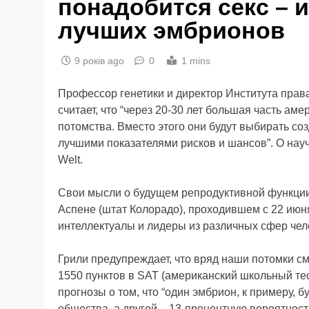
понадобится секс – 
лучших эмбрионов
9 років ago
0
1 mins
Профессор генетики и директор Института прав
считает, что “через 20-30 лет большая часть ам
потомства. Вместо этого они будут выбирать с
лучшими показателями рисков и шансов”. О нау
Welt.
Свои мысли о будущем репродуктивной функции
Аспене (штат Колорадо), проходившем с 22 июня 
интеллектуалы и лидеры из различных сфер чело
Грили предупреждает, что вряд наши потомки смо
1550 пунктов в SAT (американский школьный те
прогнозы о том, что “один эмбрион, к примеру, 
общества, а другой – 13-процентную вероятность