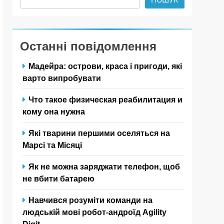
Останні повідомлення
Мадейра: острови, краса і пригоди, які
варто випробувати
Что такое физическая реабилитация и
кому она нужна
Які тварини першими оселяться на
Марсі та Місяці
Як не можна заряджати телефон, щоб
не вбити батарею
Навчився розуміти команди на
людській мові робот-андроїд Agility
Digit