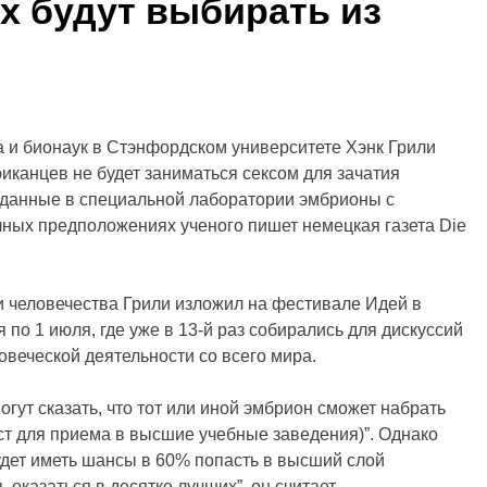
их будут выбирать из
а и бионаук в Стэнфордском университете Хэнк Грили
ериканцев не будет заниматься сексом для зачатия
озданные в специальной лаборатории эмбрионы с
чных предположениях ученого пишет немецкая газета Die
 человечества Грили изложил на фестивале Идей в
по 1 июля, где уже в 13-й раз собирались для дискуссий
веческой деятельности со всего мира.
гут сказать, что тот или иной эмбрион сможет набрать
ст для приема в высшие учебные заведения)”. Однако
будет иметь шансы в 60% попасть в высший слой
 оказаться в десятке лучших”, он считает