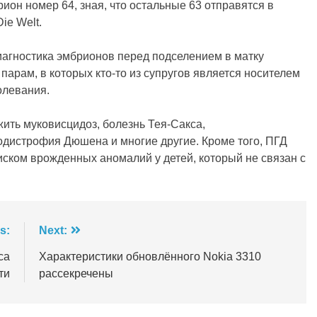
ион номер 64, зная, что остальные 63 отправятся в
ie Welt.
иагностика эмбрионов перед подселением в матку
парам, в которых кто-то из супругов является носителем
олевания.
ить муковисцидоз, болезнь Тея-Сакса,
одистрофия Дюшена и многие другие. Кроме того, ПГД
ском врожденных аномалий у детей, который не связан с
s:
Next:
са
Характеристики обновлённого Nokia 3310
ти
рассекречены