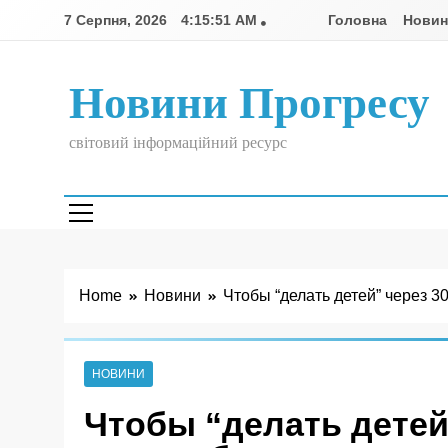
Skip
7 Серпня, 2026
4:15:52 AM
Головна
Нови
to
content
Новини Прогресу
світовий інформаційний ресурс
Home
Новини
Чтобы “делать детей” через 3
НОВИНИ
Чтобы “делать детей