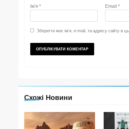
Ім'я
*
Email
*
Зберегти моє ім'я, e-mail, та адресу сайту в 
Схожі Новини