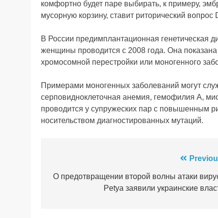
комфортно будет паре выбирать, к примеру, эмбр
мусорную корзину, ставит риторический вопрос D
В России предимплантационная генетическая д
женщины проводится с 2008 года. Она показана 
хромосомной перестройки или моногенного заб
Примерами моногенных заболеваний могут служ
серповидноклеточная анемия, гемофилия А, ми
проводится у супружеских пар с повышенным ри
носительством диагностированных мутаций.
Навігація
Previou
записів
О предотвращении второй волны атаки виру
Petya заявили украинские влас