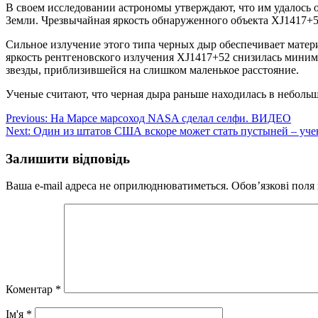
В своем исследовании астрономы утверждают, что им удалось 
Земли. Чрезвычайная яркость обнаруженного объекта XJ1417+5
Сильное излучение этого типа черных дыр обеспечивает матери
яркость рентгеновского излучения XJ1417+52 снизилась миним
звезды, приблизившейся на слишком маленькое расстояние.
Ученые считают, что черная дыра раньше находилась в небольш
Навігація
Previous:
На Марсе марсоход NASA сделал селфи. ВИДЕО
Next:
Один из штатов США вскоре может стать пустыней – уч
записів
Залишити відповідь
Ваша e-mail адреса не оприлюднюватиметься.
Обов’язкові поля
Коментар
*
Ім'я
*