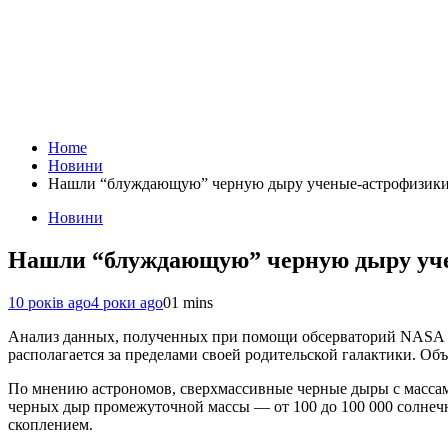
Home
Новини
Нашли “блуждающую” черную дыру ученые-астрофизик
Новини
Нашли “блуждающую” черную дыру уч
10 років ago
4 роки ago
0
1 mins
Анализ данных, полученных при помощи обсерваторий NASA “
располагается за пределами своей родительской галактики. О
По мнению астрономов, сверхмассивные черные дыры с массами
черных дыр промежуточной массы — от 100 до 100 000 солнечны
скоплением.