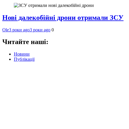
Нові далекобійні дрони отримали ЗСУ
Ole
3 роки ago
3 роки ago
0
Читайте наші:
Новини
Публікації