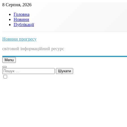
Skip
8 Серпня, 2026
to
Головна
content
Новини
Публікації
Новини прогресу
світовий інформаційний ресурс
Menu
Пошук: