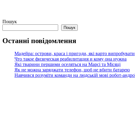
Пошук
Пошук
Останні повідомлення
Мадейра: острови, краса і пригоди, які варто випробувати
Что такое физическая реабилитация и кому она нужна
Які тварини першими оселяться на Марсі та Місяці
Як не можна заряджати телефон, щоб не вбити батарею
Навчився розуміти команди на людській мові робот-андроїд