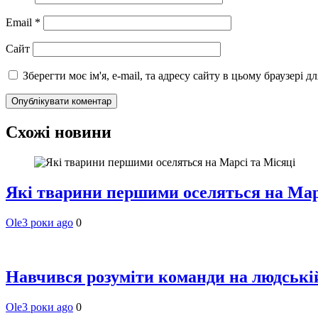
Email
*
Сайт
Зберегти моє ім'я, e-mail, та адресу сайту в цьому браузері 
Схожі новини
Які тварини першими оселяться на Мар
Ole
3 роки ago
0
Навчився розуміти команди на людській 
Ole
3 роки ago
0