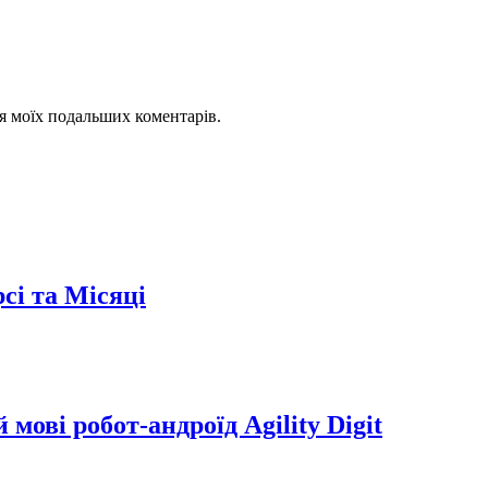
для моїх подальших коментарів.
сі та Місяці
мові робот-андроїд Agility Digit