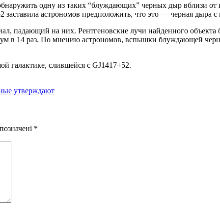
обнаружить одну из таких “блуждающих” черных дыр вблизи от к
2 заставила астрономов предположить, что это — черная дыра с
ал, падающий на них. Рентгеновские лучи найденного объекта б
ум в 14 раз. По мнению астрономов, вспышки блуждающей черно
ой галактике, слившейся с GJ1417+52.
еные утверждают
 позначені
*