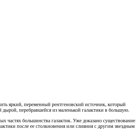
ть яркий, переменный рентгеновский источник, который
й дырой, перебравшейся из маленькой галактики в большую.
ных частях большинства галактик. Уже доказано существование
лактики после ее столкновения или слияния с другим звездным