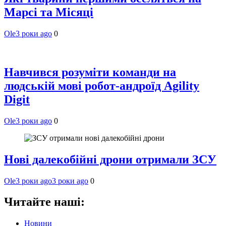
Марсі та Місяці
Ole
3 роки ago
0
Навчився розуміти команди на
людській мові робот-андроїд Agility
Digit
Ole
3 роки ago
0
Нові далекобійні дрони отримали ЗСУ
Ole
3 роки ago
3 роки ago
0
Читайте наші:
Новини