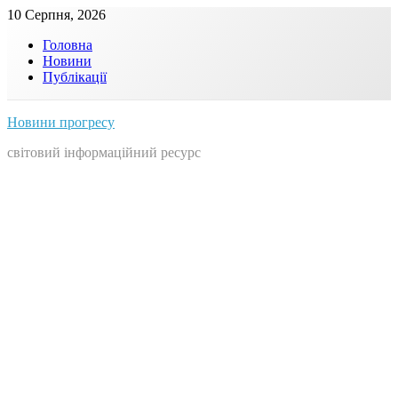
Skip
10 Серпня, 2026
to
Головна
content
Новини
Публікації
Новини прогресу
світовий інформаційний ресурс