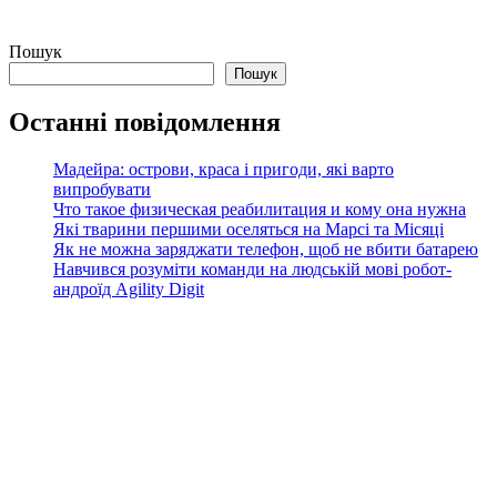
Пошук
Пошук
Останні повідомлення
Мадейра: острови, краса і пригоди, які варто
випробувати
Что такое физическая реабилитация и кому она нужна
Які тварини першими оселяться на Марсі та Місяці
Як не можна заряджати телефон, щоб не вбити батарею
Навчився розуміти команди на людській мові робот-
андроїд Agility Digit