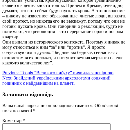
воровства, убийства, кровопускания, которое традиционно
является в деятельности толпы. Причем в Кремле, очевидно,
думают, что вот сейчас будут пускать кровь. А это поколение
– никому не известное: образованные, чистые люди, выразить
свой протест, но никогда его не выскажут, потому что они не
готовы пускать кровь. Они говорили о революции, будто не
понимают, что революция – это перерезаное горло и погром
квартир.
Они выпали из исторического контекста. Поэтому я никак не
могу относиться к ним “за” или “против”. Я просто
сочувствую им и думаю: “Бедные вы бедные, сейчас вас с
огнеметом всех положат, и наступит вечная мерзлота на еще
какое-то количество лет”.
Навігація
Previous:
Теорія “Великого вибуху” виявилася невірною
Next:
Знайдений українськими археологами сонячний
записів
годинник є найдавнішим на планеті
Залишити відповідь
Ваша e-mail адреса не оприлюднюватиметься.
Обов’язкові
поля позначені
*
Коментар
*