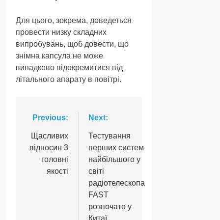
Для цього, зокрема, доведеться
провести низку складних
випробувань, щоб довести, що
знімна капсула не може
випадково відокремитися від
літального апарату в повітрі.
Навігація
Previous:
Next:
записів
Щасливих
Тестування
відносин 3
перших систем
головні
найбільшого у
якості
світі
радіотелескопа
FAST
розпочато у
Китаї