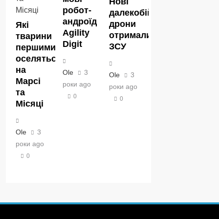
Нові
робот-
далекобійні
андроїд
дрони
Які
Agility
отримали
тварини
Digit
ЗСУ
першими
оселяться
на
Ole
3
Ole
3
Марсі
роки ago
роки ago
та
0
0
Місяці
Ole
3
роки ago
0