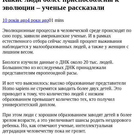
эволюции – ученые рассказали
10 років ago
4 роки ago
0
1 mins
Эволюционные процессы в человеческой среде происходят по
сию пору, заявили американские ученые. И в рамках
естественного отбора сейчас лучший процент выживания
наблюдается у малообразованных людей, а также у женщин с
лишним весом.
Биологи изучили данные о ДНК около 20 тыс. людей.
Большинство из исследуемых ДНК принадлежали
представителям европеоидной расы.
И вот что выяснилось: высоко образованные представители
Нomo sapiens не стремятся заводить более двух детей. Это
приводит к тому, что количество людей с низким
образованием превышает количество тех, кто получил
университетский диплом.
При этом люди с хорошим образованием заводят детей в более
зрелом возрасте, а это увеличивает шансы родить нездорового
ребенка. Но, как отмечают ученые, интеллектуальная
деградация человечеству пока не грозит.