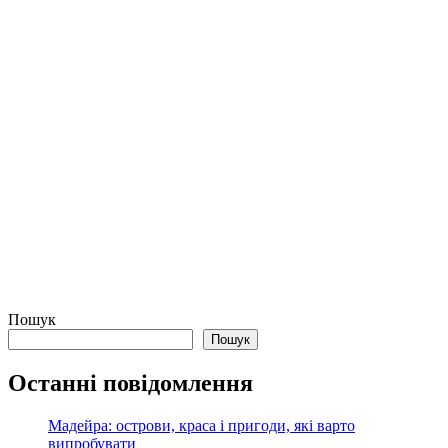
Пошук
Пошук
Останні повідомлення
Мадейра: острови, краса і пригоди, які варто
випробувати