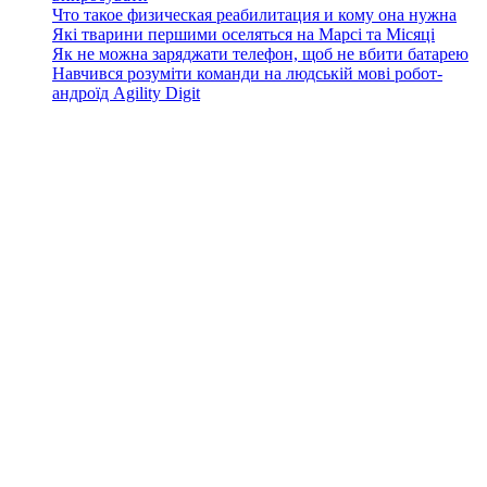
Что такое физическая реабилитация и кому она нужна
Які тварини першими оселяться на Марсі та Місяці
Як не можна заряджати телефон, щоб не вбити батарею
Навчився розуміти команди на людській мові робот-
андроїд Agility Digit