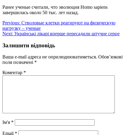
Ранее ученые считали, что эволюция Нomo sapiens
завершилась около 50 тыс. лет назад.
Навігація
Previous:
Стволовые клетки реагируют на физическую
нагрузку – ученые
записів
Next:
Українські лікарі вперше пересадили штучне серце
Залишити відповідь
Ваша e-mail адреса не оприлюднюватиметься.
Обов’язкові
поля позначені
*
Коментар
*
Ім'я
*
Email
*