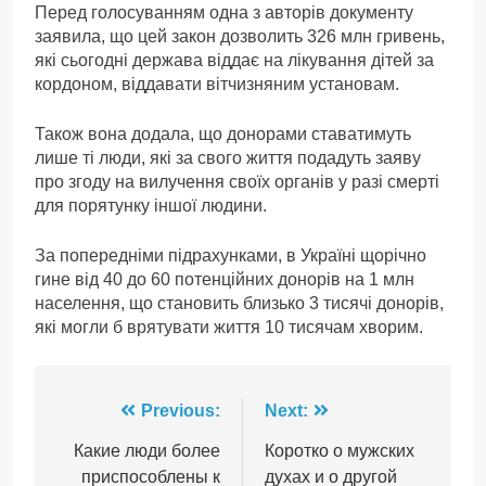
Перед голосуванням одна з авторів документу
заявила, що цей закон дозволить 326 млн гривень,
які сьогодні держава віддає на лікування дітей за
кордоном, віддавати вітчизняним установам.
Також вона додала, що донорами ставатимуть
лише ті люди, які за свого життя подадуть заяву
про згоду на вилучення своїх органів у разі смерті
для порятунку іншої людини.
За попередніми підрахунками, в Україні щорічно
гине від 40 до 60 потенційних донорів на 1 млн
населення, що становить близько 3 тисячі донорів,
які могли б врятувати життя 10 тисячам хворим.
Навігація
Previous:
Next:
записів
Какие люди более
Коротко о мужских
приспособлены к
духах и о другой