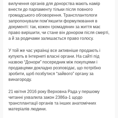
вилучення органів для донорства мають намір
внести до парламенту тільки після повного
громадського обговорення. Трансплантологи
запропонували пом’якшити формулювання в
документі: так, кожен громадянин за життя має
право вирішити, чи стане він донором після смерті,
а й за родичами залишається право голосу.
У той же час українці все активніше продають і
купують в Інтернеті власні органи. На сайті під
назвою “Донори” посередник між покупцями і
продавцями докладно розповідає, що потрібно
зробити, щоб позбутися “зайвого” органу за
винагороду.
21 квітня 2016 року Верховна Рада у першому
читанні ухвалила закон 2386а-1 щодо
трансплантації органів та інших анатомічних
матеріалів людини.