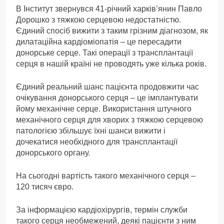
В Інститут звернувся 41-річний харків’янин Павло
Дорошко з тяжкою серцевою недостатністю.
Єдиний спосіб вижити з таким грізним діагнозом, як
дилатаційна кардіоміопатія – це пересадити
донорське серце. Такі операції з трансплантації
серця в нашій країні не проводять уже кілька років.
Єдиний реальний шанс пацієнта продовжити час
очікування донорського серця – це імплантувати
йому механічне серце. Використання штучного
механічного серця для хворих з тяжкою серцевою
патологією збільшує їхні шанси вижити і
дочекатися необхідного для трансплантації
донорського органу.
На сьогодні вартість такого механічного серця –
120 тисяч євро.
За інформацією кардіохірургів, термін служби
такого серця необмежений, деякі пацієнти з ним