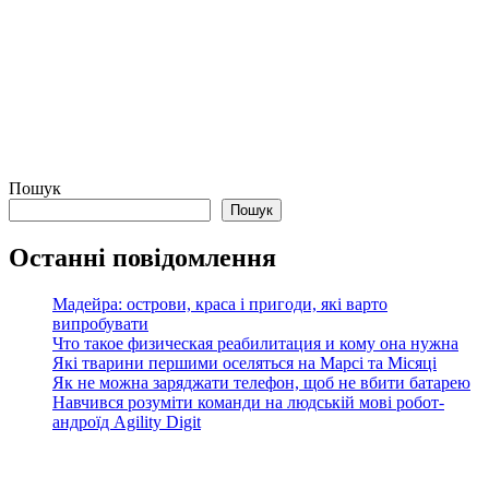
Пошук
Пошук
Останні повідомлення
Мадейра: острови, краса і пригоди, які варто
випробувати
Что такое физическая реабилитация и кому она нужна
Які тварини першими оселяться на Марсі та Місяці
Як не можна заряджати телефон, щоб не вбити батарею
Навчився розуміти команди на людській мові робот-
андроїд Agility Digit