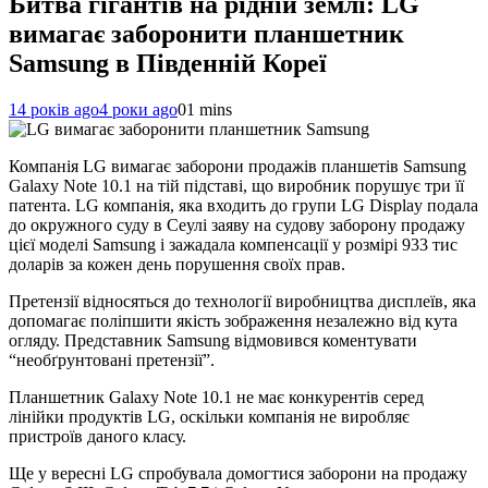
Битва гігантів на рідній землі: LG
вимагає заборонити планшетник
Samsung в Південній Кореї
14 років ago
4 роки ago
0
1 mins
Компанія LG вимагає заборони продажів планшетів Samsung
Galaxy Note 10.1 на тій підставі, що виробник порушує три її
патента. LG компанія, яка входить до групи LG Display подала
до окружного суду в Сеулі заяву на судову заборону продажу
цієї моделі Samsung і зажадала компенсації у розмірі 933 тис
доларів за кожен день порушення своїх прав.
Претензії відносяться до технології виробництва дисплеїв, яка
допомагає поліпшити якість зображення незалежно від кута
огляду. Представник Samsung відмовився коментувати
“необґрунтовані претензії”.
Планшетник Galaxy Note 10.1 не має конкурентів серед
лінійки продуктів LG, оскільки компанія не виробляє
пристроїв даного класу.
Ще у вересні LG спробувала домогтися заборони на продажу