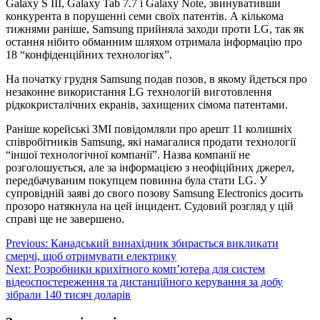
Galaxy S III, Galaxy Tab 7.7 і Galaxy Note, звинувативши
конкурента в порушенні семи своїх патентів. А кількома
тижнями раніше, Samsung прийняла заходи проти LG, так як
остання нібито обманним шляхом отримала інформацію про
18 “конфіденційних технологіях”.
На початку грудня Samsung подав позов, в якому йдеться про
незаконне використання LG технологій виготовлення
рідкокристалічних екранів, захищених сімома патентами.
Раніше корейські ЗМІ повідомляли про арешт 11 колишніх
співробітників Samsung, які намагалися продати технології
“іншої технологічної компанії”. Назва компанії не
розголошується, але за інформацією з неофіційних джерел,
передбачуваним покупцем повинна була стати LG. У
супровідній заяві до свого позову Samsung Electronics досить
прозоро натякнула на цей інцидент. Судовий розгляд у цій
справі ще не завершено.
Навігація
Previous:
Канадський винахідник збирається викликати
смерчі, щоб отримувати електрику
записів
Next:
Розробники крихітного комп’ютера для систем
відеоспостереження та дистанційного керування за добу
зібрали 140 тисяч доларів