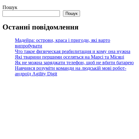
Пошук
Пошук
Останні повідомлення
Мадейра: острови, краса і пригоди, які варто
випробувати
Что такое физическая реабилитация и кому она нужна
Які тварини першими оселяться на Марсі та Місяці
Як не можна заряджати телефон, щоб не вбити батарею
Навчився розуміти команди на людській мові робот-
андроїд Agility Digit