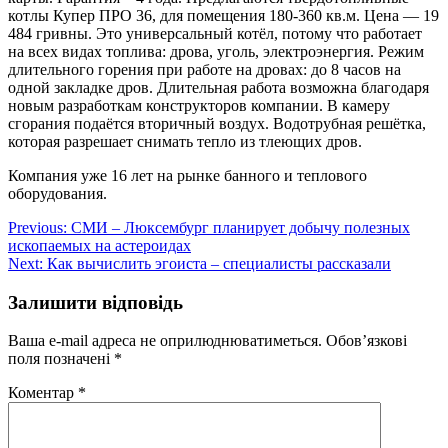
котлы Купер ПРО 36, для помещения 180-360 кв.м. Цена — 19
484 гривны. Это универсальный котёл, потому что работает
на всех видах топлива: дрова, уголь, электроэнергия. Режим
длительного горения при работе на дровах: до 8 часов на
одной закладке дров. Длительная работа возможна благодаря
новым разработкам конструкторов компании. В камеру
сгорания подаётся вторичный воздух. Водотрубная решётка,
которая разрешает снимать тепло из тлеющих дров.
Компания уже 16 лет на рынке банного и теплового
оборудования.
Навігація
Previous:
СМИ – Люксембург планирует добычу полезных
ископаемых на астероидах
записів
Next:
Как вычислить эгоиста – специалисты рассказали
Залишити відповідь
Ваша e-mail адреса не оприлюднюватиметься.
Обов’язкові
поля позначені
*
Коментар
*