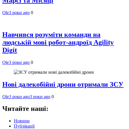
Марсі та Місяці
Ole
3 роки ago
0
Навчився розуміти команди на
людській мові робот-андроїд Agility
Digit
Ole
3 роки ago
0
Нові далекобійні дрони отримали ЗСУ
Ole
3 роки ago
3 роки ago
0
Читайте наші:
Новини
Публікації