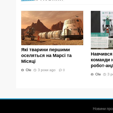
Які тварини першими
Навчився
оселяться на Марсі та
команди н
Місяці
робот-андр
Ole
3 роки ago
0
Ole
3 р
Новини про