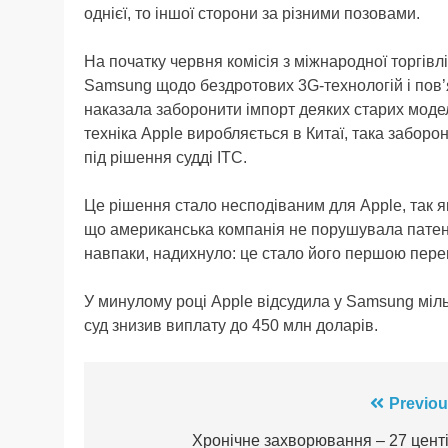
однієї, то іншої сторони за різними позовами.
На початку червня комісія з міжнародної торгів
Samsung щодо бездротових 3G-технологій і пов’я
наказала заборонити імпорт деяких старих моде
техніка Apple виробляється в Китаї, така забо
під рішення судді ITC.
Це рішення стало несподіваним для Apple, так як
що американська компанія не порушувала патен
навпаки, надихнуло: це стало його першою перем
У минулому році Apple відсудила у Samsung міль
суд знизив виплату до 450 млн доларів.
Навігація
Previou
записів
Хронічне захворювання – 27 центі