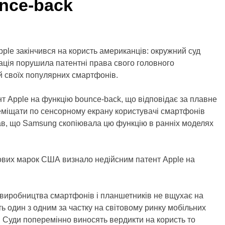
nce-back
pple закінчився на користь американців: окружний суд
ація порушила патентні права свого головного
й своїх популярних смартфонів.
т Apple на функцію bounce-back, що відповідає за плавне
реміщати по сенсорному екрану користувачі смартфонів
вав, що Samsung скопіювала цю функцію в ранніх моделях
оргових марок США визнало недійсним патент Apple на
 виробництва смартфонів і планшетників не вщухає на
ть один з одним за частку на світовому ринку мобільних
х. Суди поперемінно виносять вердикти на користь то