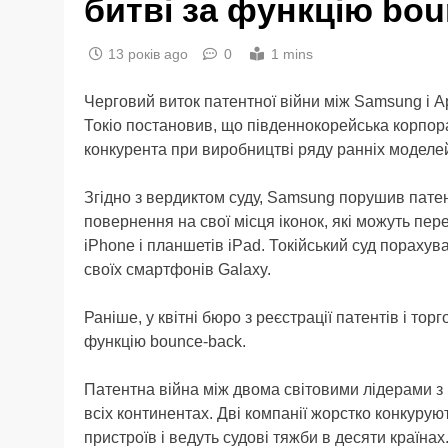
битві за функцію bou
13 років ago
0
1 mins
Черговий виток патентної війни між Samsung і A
Токіо постановив, що південнокорейська корпор
конкурента при виробництві ряду ранніх моделе
Згідно з вердиктом суду, Samsung порушив патен
повернення на свої місця іконок, які можуть пе
iPhone і планшетів iPad. Токійський суд пораху
своїх смартфонів Galaxy.
Раніше, у квітні бюро з реєстрації патентів і т
функцію bounce-back.
Патентна війна між двома світовими лідерами з
всіх континентах. Дві компанії жорстко конкурую
пристроїв і ведуть судові тяжби в десяти країна