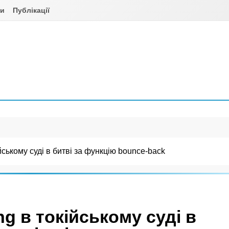
ни
Публікації
ському суді в битві за функцію bounce-back
g в токійському суді в