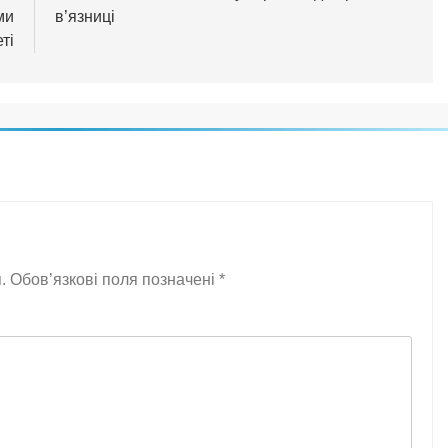
ми
в’язниці
ті
.
Обов’язкові поля позначені
*