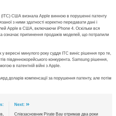
лі (ITC) США визнала Apple винною в порушенні патенту
заної з ними здатності коректно передавати дані і
лей Apple в США, включаючи iPhone 4. Оскільки вся
рона означає припинення продажів моделей, що потрапили
 у вересні минулого року суддя ITC виніс рішення про те,
тів південнокорейського конкурента. Samsung рішення,
огою в патентній війні з Apple.
ярд доларів компенсації за порушення патенту, але потім
s:
Next:
в,
Співзасновник Pirate Bay отримав два роки