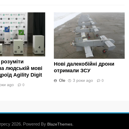
 розуміти
Нові далекобійні дрони
а людській мові
отримали ЗСУ
оїд Agility Digit
Ole
3 роки ago
0
оки ago
0
гресу 2026. Powered By
.
BlazeThemes