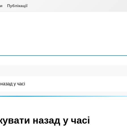
ни
Публікації
назад у часі
увати назад у часі