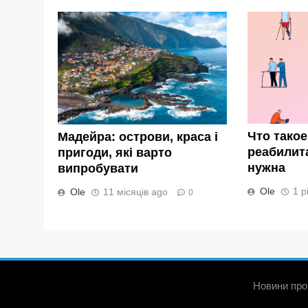
Что тако
Мадейра: острови, краса і
реабилит
пригоди, які варто
нужна
випробувати
Ole
1 р
Ole
11 місяців ago
0
Новини про