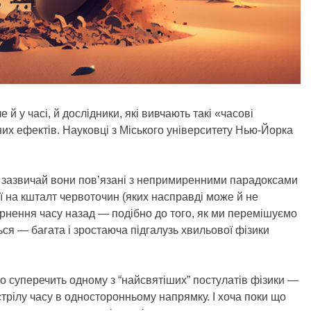
 й у часі, й дослідники, які вивчають такі «часові
них ефектів. Науковці з Міського університету Нью-Йорка
е зазвичай вони пов’язані з непримиренними парадоксами
ії на кшталт червоточин (яких насправді може й не
ернення часу назад — подібно до того, як ми перемішуємо
ься — багата і зростаюча підгалузь хвильової фізики
о суперечить одному з “найсвятіших” постулатів фізики —
стрілу часу в односторонньому напрямку. І хоча поки що