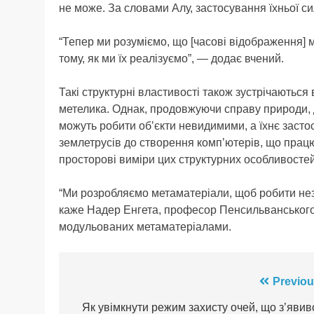
не може. За словами Алу, застосування їхньої с
“Тепер ми розуміємо, що [часові відображення] 
тому, як ми їх реалізуємо”, — додає вчений.
Такі структурні властивості також зустрічаютьс
метелика. Однак, продовжуючи справу природи, д
можуть робити об’єкти невидимими, а їхнє засто
землетрусів до створення комп’ютерів, що працю
просторові виміри цих структурних особливостей
“Ми розробляємо метаматеріали, щоб робити незв
каже Надер Енгета, професор Пенсильванського у
модульованих метаматеріалами.
Навігація
Previou
записів
Як увімкнути режим захисту очей, що з’явив