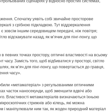
онтрольованих сценаріях у відносно простих системах,
аження. Спочатку уявіть собі звичайне просторове
еркалі з срібною підкладкою. Тут віддзеркалення
о є зовсім іншим середовищем передачі, ніж повітря;
ло відскакувати назад, як м’ячик для пінг-понгу, що
я в певних точках простору, оптичні властивості на всьому
часу. Замість того, щоб відбиватися у просторі, світло
лях, як м’яч для пінг-понгу, що повертається до гравця,
лення часу».
робили «метаматеріал» з регульованими оптичними
жах часток наносекунди, щоб зменшити вдвічі або
ого. Властивості метаматеріалів визначаються їхньою
мікроскопічних стрижнів або кілець, які можна
ом і маніпулювали ним так, як жоден природний матеріал