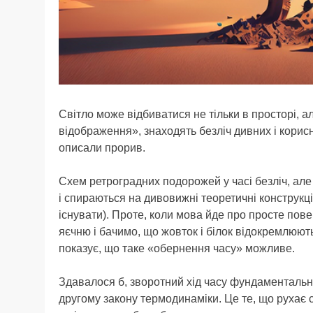
Світло може відбиватися не тільки в просторі, але
відображення», знаходять безліч дивних і корис
описали прорив.
Схем ретроградних подорожей у часі безліч, ал
і спираються на дивовижні теоретичні конструкц
існувати). Проте, коли мова йде про просте пов
яєчню і бачимо, що жовток і білок відокремлюют
показує, що таке «обернення часу» можливе.
Здавалося б, зворотний хід часу фундаментальн
другому закону термодинаміки. Це те, що рухає 