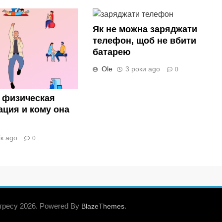
Як не можна заряджати
телефон, щоб не вбити
батарею
Ole
3 роки ago
0
е физическая
ация и кому она
ік ago
0
гресу 2026. Powered By
.
BlazeThemes