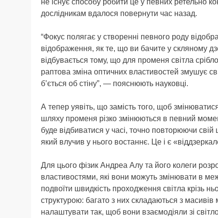
не існує способу робити це у певних ретельно к
дослідникам вдалося повернути час назад.
“Фокус полягає у створенні певного роду відобр
відображення, як те, що ви бачите у скляному дз
відбувається тому, що для променя світла срібл
раптова зміна оптичних властивостей змушує світ
б’ється об стіну”, — пояснюють науковці.
А тепер уявіть, що замість того, щоб змінюватис
шляху променя різко змінюються в певний момент 
буде відбиватися у часі, точно повторюючи свій ш
який влучив у нього востаннє. Це і є «віддзерка
Для цього фізик Андреа Алу та його колеги роз
властивостями, які вони можуть змінювати в ме
подвоїти швидкість проходження світла крізь нь
структурою: багато з них складаються з масивів 
налаштувати так, щоб вони взаємодіяли зі світл