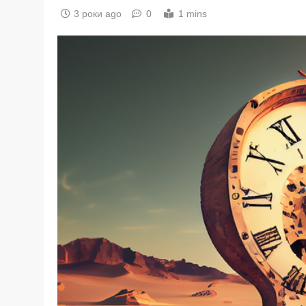
3 роки ago
0
1 mins