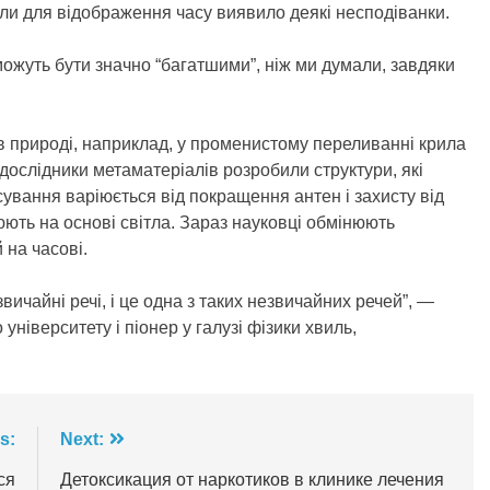
или для відображення часу виявило деякі несподіванки.
можуть бути значно “багатшими”, ніж ми думали, завдяки
я в природі, наприклад, у променистому переливанні крила
ослідники метаматеріалів розробили структури, які
сування варіюється від покращення антен і захисту від
ють на основі світла. Зараз науковці обмінюють
 на часові.
ичайні речі, і це одна з таких незвичайних речей”, —
ніверситету і піонер у галузі фізики хвиль,
s:
Next:
ся
Детоксикация от наркотиков в клинике лечения