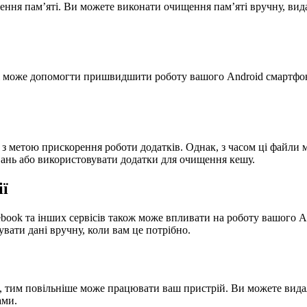
ення пам’яті. Ви можете виконати очищення пам’яті вручну, вид
ж може допомогти пришвидшити роботу вашого Android смартфону
і з метою прискорення роботи додатків. Однак, з часом ці файли
ань або використовувати додатки для очищення кешу.
ії
ebook та інших сервісів також може впливати на роботу вашого 
ати дані вручну, коли вам це потрібно.
, тим повільніше може працювати ваш пристрій. Ви можете видал
ами.