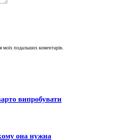
для моїх подальших коментарів.
 варто випробувати
кому она нужна