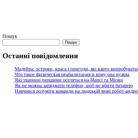
Пошук
Пошук
Останні повідомлення
Мадейра: острови, краса і пригоди, які варто випробувати
Что такое физическая реабилитация и кому она нужна
Які тварини першими оселяться на Марсі та Місяці
Як не можна заряджати телефон, щоб не вбити батарею
Навчився розуміти команди на людській мові робот-андроїд