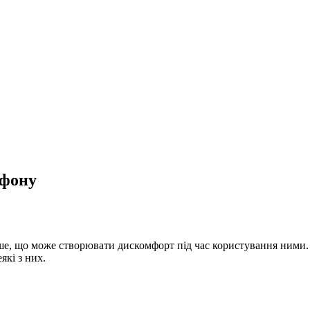
тфону
е, що може створювати дискомфорт під час користування ними. О
кі з них.