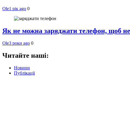
Ole
1 рік ago
0
Як не можна заряджати телефон, щоб н
Ole
3 роки ago
0
Читайте наші:
Новини
Публікації