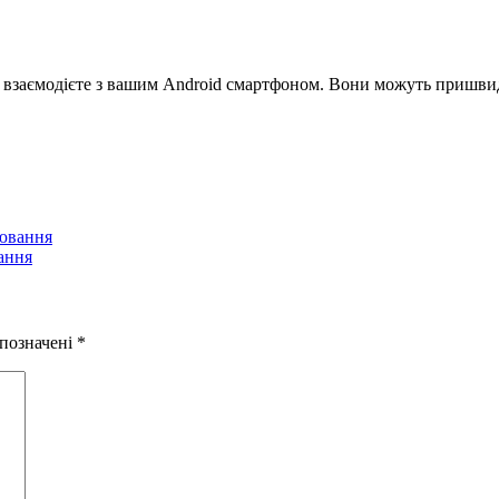
ви взаємодієте з вашим Android смартфоном. Вони можуть пришви
нювання
ання
 позначені
*