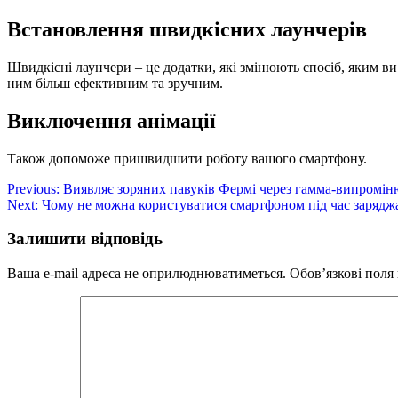
Встановлення швидкісних лаунчерів
Швидкісні лаунчери – це додатки, які змінюють спосіб, яким 
ним більш ефективним та зручним.
Виключення анімації
Також допоможе пришвидшити роботу вашого смартфону.
Навігація
Previous:
Виявляє зоряних павуків Фермі через гамма-випромі
Next:
Чому не можна користуватися смартфоном під час зарядж
записів
Залишити відповідь
Ваша e-mail адреса не оприлюднюватиметься.
Обов’язкові поля