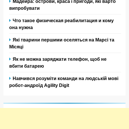
Мадейра: острови, краса і пригоди, які варто
випробувати
Что такое физическая реабилитация и кому
она нужна
Які тварини першими оселяться на Марсі та
Місяці
Як не можна заряджати телефон, щоб не
вбити батарею
Навчився розуміти команди на людській мові
робот-андроїд Agility Digit