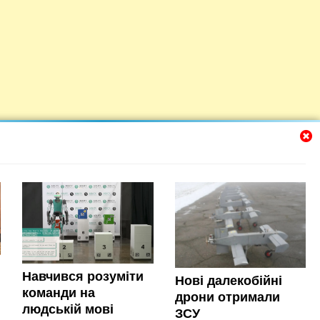
Навчився розуміти
Нові далекобійні
команди на
дрони отримали
людській мові
ЗСУ