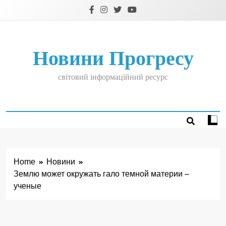
Skip
to
content
Новини Прогресу
світовий інформаційний ресурс
Home
Новини
Землю может окружать гало темной материи –
ученые