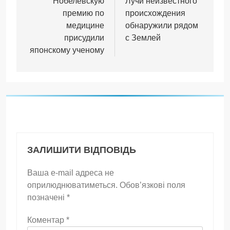
записів
Нобелевскую
Лучи неизвестного
премию по
происхождения
медицине
обнаружили рядом
присудили
с Землей
японскому ученому
ЗАЛИШИТИ ВІДПОВІДЬ
Ваша e-mail адреса не
оприлюднюватиметься.
Обов’язкові поля
позначені
*
Коментар
*