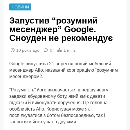
НОВИНИ
Запустив “розумний
месенджер” Google.
Сноуден не рекомендує
10 років ago
0
1 mins
Google випустила 21 вересня новий мобільний
месенджер Allo, названий корпорацією “розумним
месенджером2.
“Розумність” його визначається в першу чергу
завдяки вбудованому боту, який вміє давати
підказки й виконувати доручення. Це головна
особливість Allo. Користувач може як
поспілкуватися з ботом безпосередньо, так і
запросити його у чат з друзями.