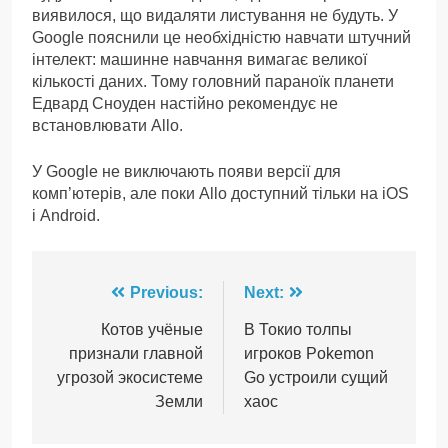
виявилося, що видаляти листування не будуть. У
Google пояснили це необхідністю навчати штучний
інтелект: машинне навчання вимагає великої
кількості даних. Тому головний параноїк планети
Едвард Сноуден настійно рекомендує не
встановлювати Allo.
У Google не виключають появи версії для
комп’ютерів, але поки Allo доступний тільки на iOS
і Android.
Навігація
Previous:
Next:
записів
Котов учёные
В Токио толпы
признали главной
игроков Pokemon
угрозой экосистеме
Go устроили сущий
Земли
хаос