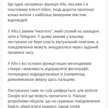
Ще одна «розумна» функція Allo, яка вже є в
поштовому клієнті Inbox. Іноді додаток пропонує
кілька кнопок з найбільш імовірним текстом
відповідей.
У Allo є режим “Інкогніто”, який схожий на захищені
чати в Telegram. У цьому режимі у вашому
листуванні не бере участь віртуальний помічник, а
повідомлення можуть знищуватися через заданий
проміжок часу.
У Allo є всі основні функції інших месенджерів:
стікери і можливість відправляти фотографії,
попередньо відредагувавши їх (наприклад,
домалювавши зверху щось пальцем).
Листування саме по собі шифрується, але роботи
Google все ще можуть прочитати їх. Раніше
розробники обіцяли, що на серверах повідомлення
будуть зберігатися недовго, однак тепер