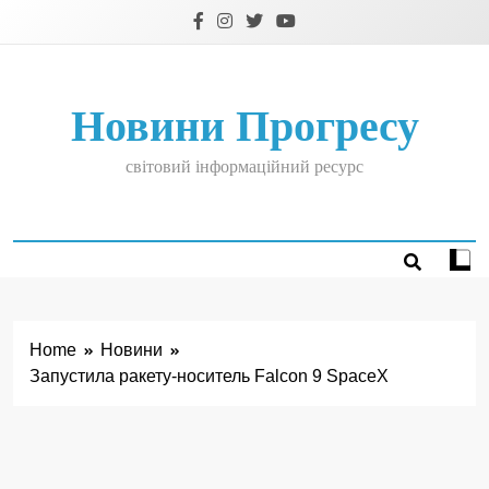
Skip
to
content
Новини Прогресу
світовий інформаційний ресурс
Home
Новини
Запустила ракету-носитель Falcon 9 SpaceX