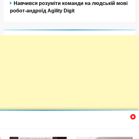
Навчився розуміти команди на людській мові
робот-андроїд Agility Digit