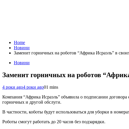
Home
Новини
Заменит горничных на роботов “Африка Исраэль” в свои
Новини
Заменит горничных на роботов “Африка
4 роки ago
4 роки ago
0
1 mins
Компания “Африка Исраэль” объявила о подписании договора с
горничных и другой обслуги.
В частности, коботы будут использоваться для уборки в номера
Роботы смогут работать до 20 часов без подзарядки.