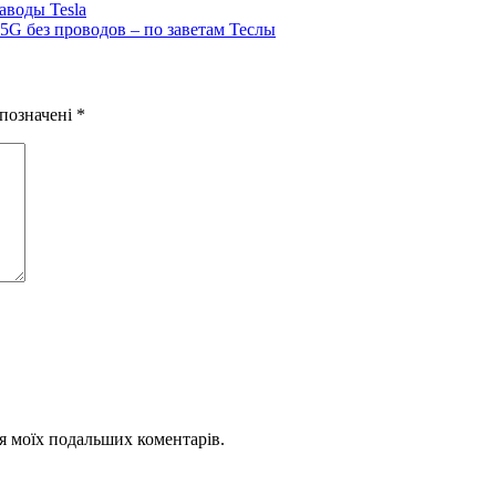
аводы Tesla
5G без проводов – по заветам Теслы
 позначені
*
для моїх подальших коментарів.