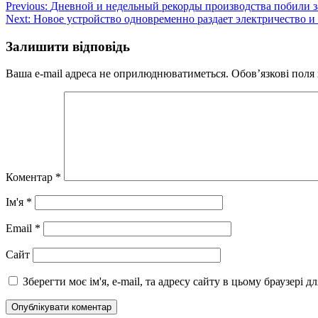
Навігація
Previous:
Дневной и недельный рекорды производства побили з
Next:
Новое устройство одновременно раздает электричество и 
записів
Залишити відповідь
Ваша e-mail адреса не оприлюднюватиметься.
Обов’язкові поля
Коментар
*
Ім'я
*
Email
*
Сайт
Зберегти моє ім'я, e-mail, та адресу сайту в цьому браузері 