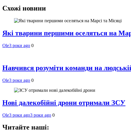
Схожі новини
Які тварини першими оселяться на Мар
Ole
3 роки ago
0
Навчився розуміти команди на людській 
Ole
3 роки ago
0
Нові далекобійні дрони отримали ЗСУ
Ole
3 роки ago
3 роки ago
0
Читайте наші: