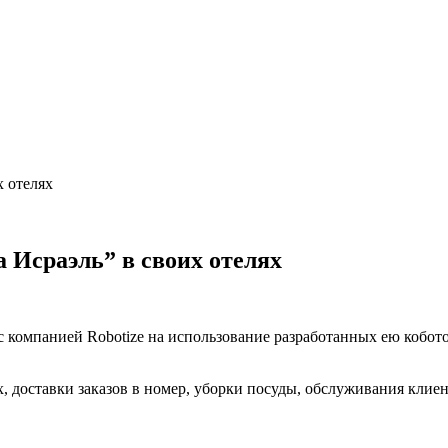
х отелях
 Исраэль” в своих отелях
 компанией Robotize на использование разработанных ею кобото
х, доставки заказов в номер, уборки посуды, обслуживания клиен