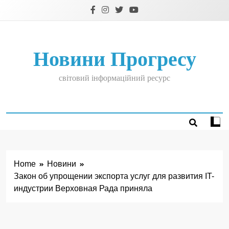
Skip
to
content
Новини Прогресу
світовий інформаційний ресурс
Home
Новини
Закон об упрощении экспорта услуг для развития IT-
индустрии Верховная Рада приняла