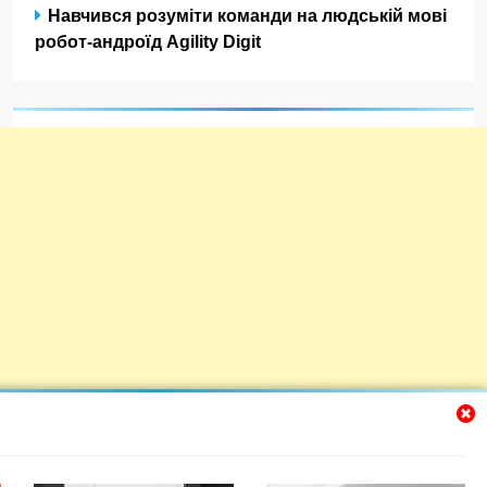
Навчився розуміти команди на людській мові
робот-андроїд Agility Digit