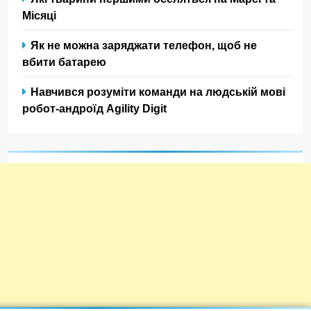
Місяці
Як не можна заряджати телефон, щоб не
вбити батарею
Навчився розуміти команди на людській мові
робот-андроїд Agility Digit