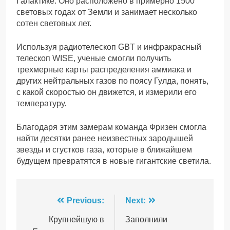
Галактике. Оно расположено в примерно 1500
световых годах от Земли и занимает несколько
сотен световых лет.
Используя радиотелескоп GBT и инфракрасный
телескоп WISE, ученые смогли получить
трехмерные карты распределения аммиака и
других нейтральных газов по поясу Гулда, понять,
с какой скоростью он движется, и измерили его
температуру.
Благодаря этим замерам команда Фризен смогла
найти десятки ранее неизвестных зародышей
звезды и сгустков газа, которые в ближайшем
будущем превратятся в новые гигантские светила.
Навігація
Previous:
Next:
записів
Крупнейшую в
Заполнили