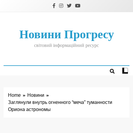
Skip
to
content
Новини Прогресу
світовий інформаційний ресурс
Home
Новини
Заглянули внутрь огненного “меча” туманности
Ориона астрономы