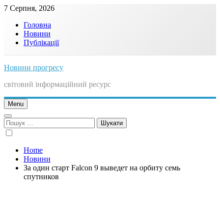
Skip
7 Серпня, 2026
to
Головна
content
Новини
Публікації
Новини прогресу
світовий інформаційний ресурс
Menu
Пошук:
Home
Новини
За один старт Falcon 9 выведет на орбиту семь
спутников