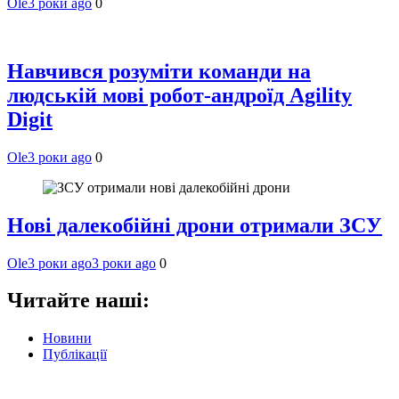
Ole
3 роки ago
0
Навчився розуміти команди на
людській мові робот-андроїд Agility
Digit
Ole
3 роки ago
0
Нові далекобійні дрони отримали ЗСУ
Ole
3 роки ago
3 роки ago
0
Читайте наші:
Новини
Публікації