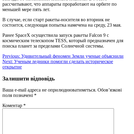
рассчитывают, что аппараты проработают на орбите по
меньшей мере пять лет.
В случае, если старт ракеты-носителя во вторник не
состоится, следующая попытка намечена на среду, 23 мая.
Ранее SpaceX осуществила запуск ракеты Falcon 9 с
космическим телескопом TESS, который предназначен для
поиска планет за пределами Солнечной системы.
Навігація
Previous:
Удивительный феномен Земли ученые объяснили
Next:
Ученым ледники помогли сделать историческое
записів
открытие
Залишити відповідь
Ваша e-mail адреса не оприлюднюватиметься.
Обов’язкові
поля позначені
*
Коментар
*