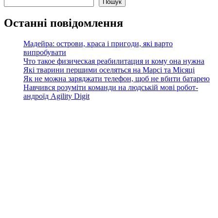
Пошук
Останні повідомлення
Мадейра: острови, краса і пригоди, які варто
випробувати
Что такое физическая реабилитация и кому она нужна
Які тварини першими оселяться на Марсі та Місяці
Як не можна заряджати телефон, щоб не вбити батарею
Навчився розуміти команди на людській мові робот-
андроїд Agility Digit