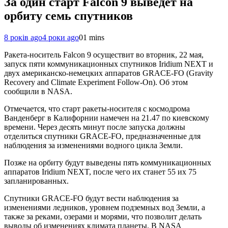
За один старт Falcon 9 выведет на
орбиту семь спутников
8 років ago
4 роки ago
0
1 mins
Ракета-носитель Falcon 9 осуществит во вторник, 22 мая,
запуск пяти коммуникационных спутников Iridium NEXT и
двух американско-немецких аппаратов GRACE-FO (Gravity
Recovery and Climate Experiment Follow-On). Об этом
сообщили в NASA.
Отмечается, что старт ракеты-носителя с космодрома
Ванденберг в Калифорнии намечен на 21.47 по киевскому
времени. Через десять минут после запуска должны
отделиться спутники GRACE-FO, предназначенные для
наблюдения за изменениями водного цикла Земли.
Позже на орбиту будут выведены пять коммуникационных
аппаратов Iridium NEXT, после чего их станет 55 их 75
запланированных.
Спутники GRACE-FO будут вести наблюдения за
изменениями ледников, уровнем подземных вод Земли, а
также за реками, озерами и морями, что позволит делать
выводы об изменениях климата планеты. В NASA