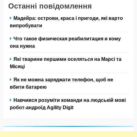
Останні повідомлення
Мадейра: острови, краса і пригоди, які варто
випробувати
Что такое физическая реабилитация и кому
она нужна
Які тварини першими оселяться на Марсі та
Місяці
Як не можна заряджати телефон, щоб не
вбити батарею
Навчився розуміти команди на людській мові
робот-андроїд Agility Digit