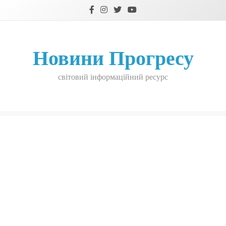
Skip
to
content
Новини Прогресу
світовий інформаційний ресурс