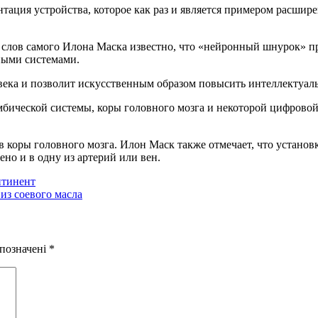
нтация устройства, которое как раз и является примером расшир
со слов самого Илона Маска известно, что «нейронный шнурок»
ными системами.
века и позволит искусственным образом повысить интеллектуал
мбической системы, коры головного мозга и некоторой цифрово
 коры головного мозга. Илон Маск также отмечает, что установ
но и в одну из артерий или вен.
нтинент
из соевого масла
 позначені
*