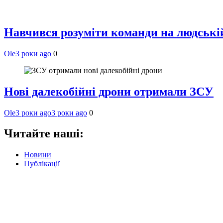
Навчився розуміти команди на людській 
Ole
3 роки ago
0
Нові далекобійні дрони отримали ЗСУ
Ole
3 роки ago
3 роки ago
0
Читайте наші:
Новини
Публікації