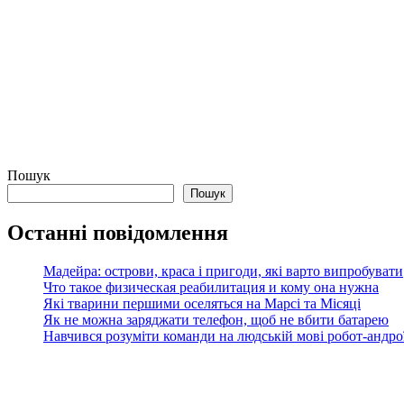
Пошук
Пошук
Останні повідомлення
Мадейра: острови, краса і пригоди, які варто випробувати
Что такое физическая реабилитация и кому она нужна
Які тварини першими оселяться на Марсі та Місяці
Як не можна заряджати телефон, щоб не вбити батарею
Навчився розуміти команди на людській мові робот-андроїд