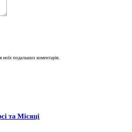
для моїх подальших коментарів.
сі та Місяці