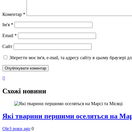
Коментар
*
Ім'я
*
Email
*
Сайт
Зберегти моє ім'я, e-mail, та адресу сайту в цьому браузері 
Схожі новини
Які тварини першими оселяться на Мар
Ole
3 роки ago
0