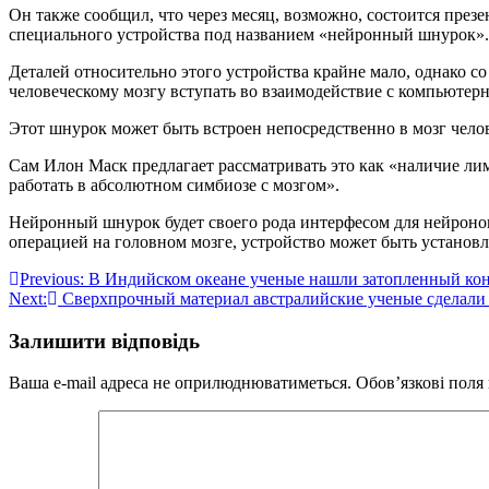
Он также сообщил, что через месяц, возможно, состоится презе
специального устройства под названием «нейронный шнурок».
Деталей относительно этого устройства крайне мало, однако 
человеческому мозгу вступать во взаимодействие с компьютер
Этот шнурок может быть встроен непосредственно в мозг чело
Сам Илон Маск предлагает рассматривать это как «наличие ли
работать в абсолютном симбиозе с мозгом».
Нейронный шнурок будет своего рода интерфесом для нейронов
операцией на головном мозге, устройство может быть установле
Навігація
Previous:
В Индийском океане ученые нашли затопленный ко
Next:
Сверхпрочный материал австралийские ученые сделали 
записів
Залишити відповідь
Ваша e-mail адреса не оприлюднюватиметься.
Обов’язкові поля