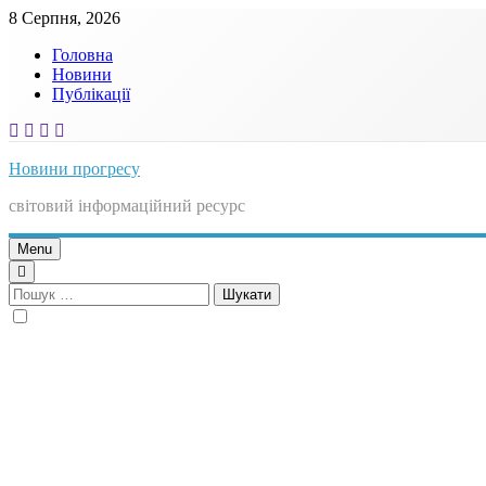
Skip
8 Серпня, 2026
to
Головна
content
Новини
Публікації
Новини прогресу
світовий інформаційний ресурс
Menu
Пошук: