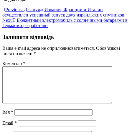
Навігація
Previous:
Для нужд Израиля, Франции и Италии
осуществлен успешный запуск двух израильских спутников
записів
Next:
Бюджетный электромобиль с солнечными батареями в
Германии разработали
Залишити відповідь
Ваша e-mail адреса не оприлюднюватиметься.
Обов’язкові
поля позначені
*
Коментар
*
Ім'я
*
Email
*