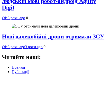
людській мові робот-андроїд Agility
Digit
Ole
3 роки ago
0
Нові далекобійні дрони отримали ЗСУ
Ole
3 роки ago
3 роки ago
0
Читайте наші:
Новини
Публікації