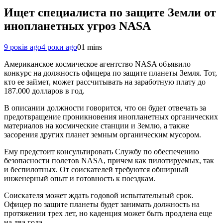
Ищет специалиста по защите Земли от
инопланетных угроз NASA
9 років ago
4 роки ago
0
1 mins
Американское космическое агентство NASA объявило
конкурс на должность офицера по защите планеты Земля. Тот,
кто ее займет, может рассчитывать на заработную плату до
187.000 долларов в год.
В описании должности говорится, что он будет отвечать за
предотвращение проникновения инопланетных органических
материалов на космические станции и Землю, а также
засорения других планет земным органическим мусором.
Ему предстоит консультировать Службу по обеспечению
безопасности полетов NASA, причем как пилотируемых, так
и беспилотных. От соискателей требуются обширный
инженерный опыт и готовность к поездкам.
Соискателя может ждать годовой испытательный срок.
Офицер по защите планеты будет занимать должность на
протяжении трех лет, но каденция может быть продлена еще
на два года.