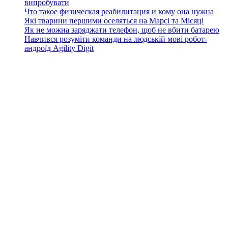
випробувати
Что такое физическая реабилитация и кому она нужна
Які тварини першими оселяться на Марсі та Місяці
Як не можна заряджати телефон, щоб не вбити батарею
Навчився розуміти команди на людській мові робот-
андроїд Agility Digit