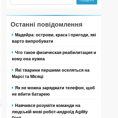
Останні повідомлення
Мадейра: острови, краса і пригоди, які
варто випробувати
Что такое физическая реабилитация и
кому она нужна
Які тварини першими оселяться на
Марсі та Місяці
Як не можна заряджати телефон, щоб
не вбити батарею
Навчився розуміти команди на
людській мові робот-андроїд Agility
Digit