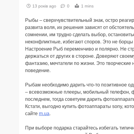
13 років ago
0
1 mins
Рыбы – сверхчувствительный знак, остро реагир
развита воля, их решения зависят от обстоятел
сомнении, им трудно сделать выбор, остановить
неконфликтные, избегают споров. Это не борцы 
Настроение Рыб переменчиво и полярно. Не ст
держаться от других в стороне. Доверяют свое
фантазию, мечтатели по жизни. Это творческие 
поведение.
Рыбам необходимо дарить что-то позитивное од
– всевозможные плееры, мобильный телефон, ф
последнем, тогда советуем дарить фотоаппараты
Кстати, выгодно купить фотоаппараты sony, к
сайте
m.ua
.
При выборе подарка старайтесь избегать типич