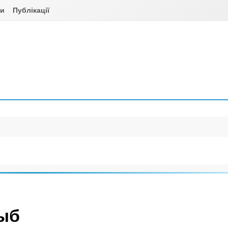
ни
Публікації
ыб