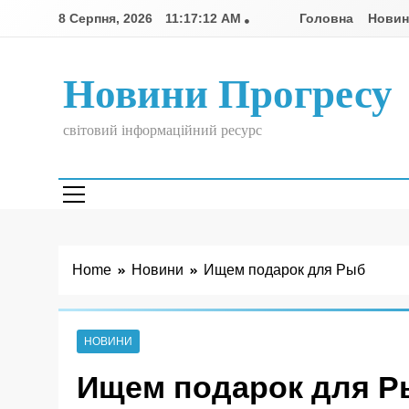
Skip
8 Серпня, 2026
11:17:13 AM
Головна
Нови
to
content
Новини Прогресу
світовий інформаційний ресурс
Home
Новини
Ищем подарок для Рыб
НОВИНИ
Ищем подарок для Р