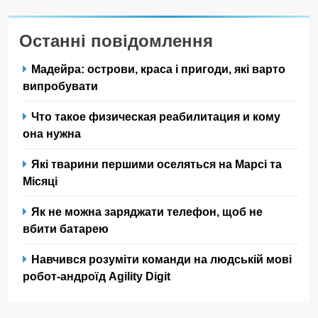
Останні повідомлення
Мадейра: острови, краса і пригоди, які варто
випробувати
Что такое физическая реабилитация и кому
она нужна
Які тварини першими оселяться на Марсі та
Місяці
Як не можна заряджати телефон, щоб не
вбити батарею
Навчився розуміти команди на людській мові
робот-андроїд Agility Digit