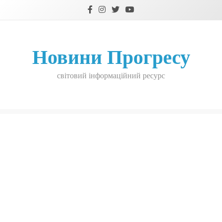
Skip
to
content
Новини Прогресу
світовий інформаційний ресурс