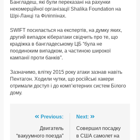
Бангладеш, які були переказані на рахунки
некомерційної організації Shalika Foundation на
Шрі-Ланці та Філіппінах.
SWIFT посилається на експертів, на думку яких,
другий випадок кібератаки свідчить про те, що
крадіжка в бангладеському ЦБ “була не
поодиноким випадком, а частиною широкої
кампанії проти банків”.
Зазначимо, влітку 2015 року атаки зазнав навіть
Пентагон. Ходили чутки, що російські хакери
отримали доступ і до комп’ютерних систем Білого
дому.
Навігація
Previous:
Next:
записів
Двигатель
Совершил посадку
“вакуумного поезда”
в США самолет на