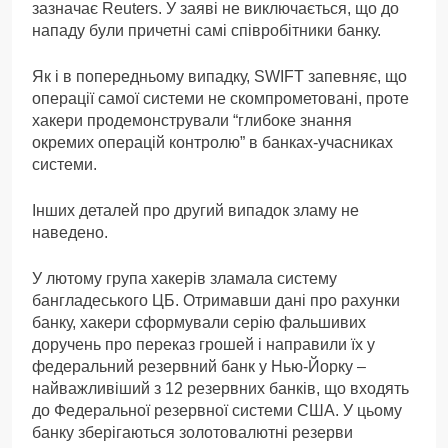
зазначає Reuters. У заяві не виключається, що до
нападу були причетні самі співробітники банку.
Як і в попередньому випадку, SWIFT запевняє, що
операції самої системи не скомпрометовані, проте
хакери продемонстрували “глибоке знання
окремих операцій контролю” в банках-учасниках
системи.
Інших деталей про другий випадок зламу не
наведено.
У лютому група хакерів зламала систему
бангладеського ЦБ. Отримавши дані про рахунки
банку, хакери сформували серію фальшивих
доручень про переказ грошей і направили їх у
федеральний резервний банк у Нью-Йорку –
найважливіший з 12 резервних банків, що входять
до Федеральної резервної системи США. У цьому
банку зберігаються золотовалютні резерви