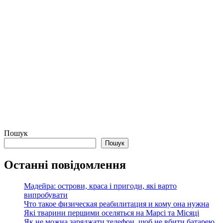
Пошук
Пошук
Останні повідомлення
Мадейра: острови, краса і пригоди, які варто
випробувати
Что такое физическая реабилитация и кому она нужна
Які тварини першими оселяться на Марсі та Місяці
Як не можна заряджати телефон, щоб не вбити батарею