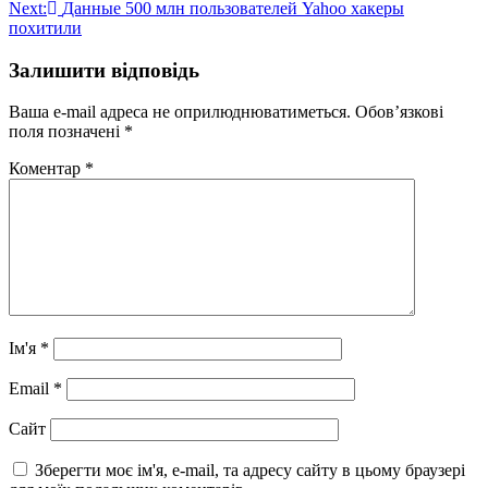
записів
Next:
Данные 500 млн пользователей Yahoo хакеры
похитили
Залишити відповідь
Ваша e-mail адреса не оприлюднюватиметься.
Обов’язкові
поля позначені
*
Коментар
*
Ім'я
*
Email
*
Сайт
Зберегти моє ім'я, e-mail, та адресу сайту в цьому браузері