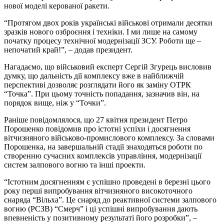
нової моделі керованої ракети.
“Протягом двох років українські військові отримали десятки
зразків нового озброєння і техніки. І ми лише на самому
початку процесу технічної модернізації ЗСУ. Роботи ще –
непочатий край!”, – додав президент.
Нагадаємо, що військовий експерт Сергій Згурець висловив
думку, що дальність дії комплексу вже в найближчій
перспективі дозволяє розглядати його як заміну ОТРК
“Точка”. При цьому точність попадання, зазначив він, на
порядок вище, ніж у “Точки”.
Раніше повідомлялося, що 27 квітня президент Петро
Порошенко повідомив про істотні успіхи і досягнення
вітчизняного військово-промислового комплексу. За словами
Порошенка, на завершальній стадії знаходяться роботи по
створенню сучасних комплексів управління, модернізації
систем залпового вогню та інші проекти.
“Істотним досягненням є успішно проведені в березні цього
року перші випробування вітчизняного високоточного
снаряда “Вільха”. Це снаряд до реактивної системи залпового
вогню (РСЗВ) “Смерч” і ці успішні випробування дають
впевненість у позитивному результаті його розробки”, –