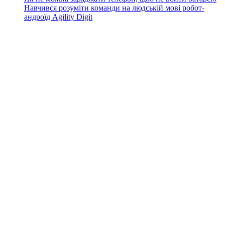
Навчився розуміти команди на людській мові робот-
андроїд Agility Digit