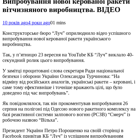
Випробування нової керованої ракети
вітчизняного виробництва. ВІДЕО
10 років ago
4 роки ago
0
1 mins
Конструкторське бюро “Луч” оприлюднило відео успішного
випробування нової керованої ракети українського
виробництва.
Так, у п’ятницю 23 вересня на YouTube КБ “Луч” виклало 40-
секундний ролик цього випробування.
У замітці процитовані слова секретаря Ради національної
безпеки і оборони України Олександра Турчинова: “На
відміну від російських аналогів, українські ракети – керовані, і
саме тому ефективніше і точніше вражають цілі, що було
доведено під час випробувань”.
Як повідомлялося, так він прокоментував випробування 26
серпня на полігоні під Одесою нового ракетного комплексу на
базі реактивної системи залпового вогню (РСЗВ) “Смерч” із
робочою назвою “Вільха”.
Президент України Петро Порошенко на своїй сторінці в
Facebook привітав КБ “Луч” із успішним випробуванням