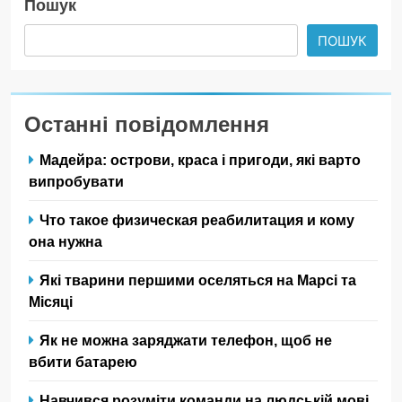
Пошук
ПОШУК
Останні повідомлення
Мадейра: острови, краса і пригоди, які варто
випробувати
Что такое физическая реабилитация и кому
она нужна
Які тварини першими оселяться на Марсі та
Місяці
Як не можна заряджати телефон, щоб не
вбити батарею
Навчився розуміти команди на людській мові