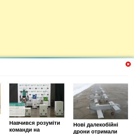
Навчився розуміти
Нові далекобійні
команди на
дрони отримали