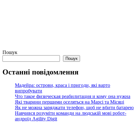
Пошук
Пошук
Останні повідомлення
Мадейра: острови, краса і пригоди, які варто
випробувати
Что такое физическая реабилитация и кому она нужна
Які тварини першими оселяться на Марсі та Місяці
Як не можна заряджати телефон, щоб не вбити батарею
Навчився розуміти команди на людській мові робот-
андроїд Agility Digit