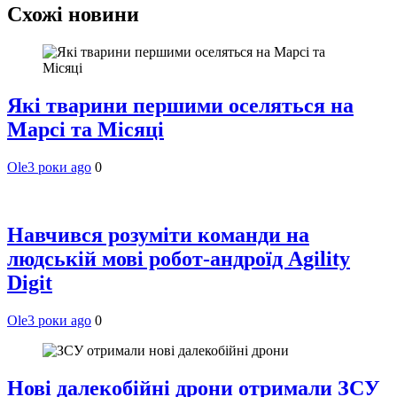
Схожі новини
Які тварини першими оселяться на
Марсі та Місяці
Ole
3 роки ago
0
Навчився розуміти команди на
людській мові робот-андроїд Agility
Digit
Ole
3 роки ago
0
Нові далекобійні дрони отримали ЗСУ