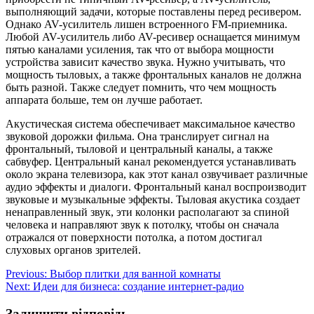
выполняющий задачи, которые поставлены перед ресивером.
Однако AV-усилитель лишен встроенного FM-приемника.
Любой AV-усилитель либо AV-ресивер оснащается минимум
пятью каналами усиления, так что от выбора мощности
устройства зависит качество звука. Нужно учитывать, что
мощность тыловых, а также фронтальных каналов не должна
быть разной. Также следует помнить, что чем мощность
аппарата больше, тем он лучше работает.
Акустическая система обеспечивает максимальное качество
звуковой дорожки фильма. Она транслирует сигнал на
фронтальный, тыловой и центральный каналы, а также
сабвуфер. Центральный канал рекомендуется устанавливать
около экрана телевизора, как этот канал озвучивает различные
аудио эффекты и диалоги. Фронтальный канал воспроизводит
звуковые и музыкальные эффекты. Тыловая акустика создает
ненаправленный звук, эти колонки располагают за спиной
человека и направляют звук к потолку, чтобы он сначала
отражался от поверхности потолка, а потом достигал
слуховых органов зрителей.
Навігація
Previous:
Выбор плитки для ванной комнаты
Next:
Идеи для бизнеса: создание интернет-радио
записів
Залишити відповідь