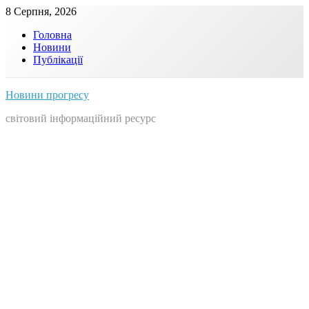
Skip
8 Серпня, 2026
to
Головна
content
Новини
Публікації
Новини прогресу
світовий інформаційний ресурс