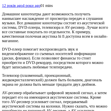
12 років ago
4 роки ago
0
1 mins
Домашние кинотеатры дают возможность получить
наивысшее наслаждение от просмотра передач и слушания
музыки. Все домашние кинотеатры состоят из акустической
системы, DVD-плеера, телевизора и AV-ресивер. Лучше всего
все составные покупать по отдельности. К примеру,
качественная полочная акустика hi fi доступна всем в онлайн-
маганине.
DVD-плеер помогает воспроизводить звук и
видеоизображение со съемных носителей информации
(диски, флешки). Если позволяют финансы то стоит
приобрести и DVD-рекордер, посредством которого можно
будет записывать любимые телепередачи.
Телевизор (плазменный, проекционный,
жидкокристаллический) должен быть большим, диагональ
экрана не должна быть меньше тридцати двух дюймов.
AV-ресивер обрабатывает цифровой звуковой сигнал, а затем
передает его на имеющиеся акустические системы. Кроме
того AV-ресивер усиливает сигнал, передаваемый
акустической системы на колонки. Нужно сказать, что можно
приобрести не типичный AV-ресивер, а AV-усилитель,