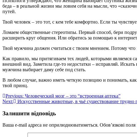
Психологи утверждают, что женщина выбирает спутника жизни 
беда – в реальной жизни мы ловим себя на мысли, что «сказочн
путей.
Твой человек – это тот, с кем тебе комфортно. Если ты чувств
Ломаем общественные стереотипы. Первый способ, бери подругу
расширить круг общения. Или обратись за помощью к интернету
Твой мужчина должен считаться с твоим мнением. Потому что 
Как правило, мы притягиваем тех людей, которыми являемся са
внешний вид. Заметила где-то недостатки – исправляй. Искат
мужчина выбирает даму себе под стать.
В любом случае, важно иметь четкую позицию и понимать, как
твой принц.
Навігація
Previous:
Человеческий мозг – это “встроенная аптека”
Next:
Искусственные животные, в чьё существование трудно
записів
Залишити відповідь
Ваша e-mail адреса не оприлюднюватиметься.
Обов’язкові поля