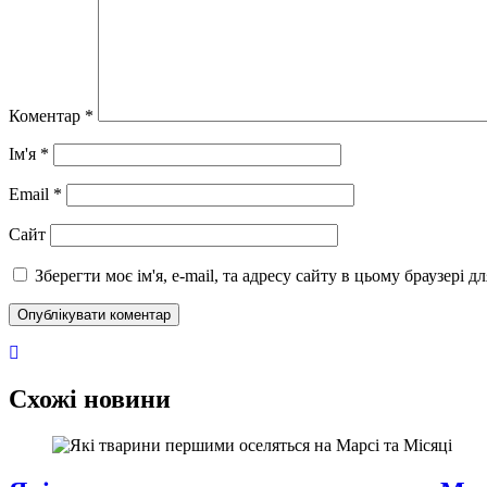
Коментар
*
Ім'я
*
Email
*
Сайт
Зберегти моє ім'я, e-mail, та адресу сайту в цьому браузері 
Схожі новини