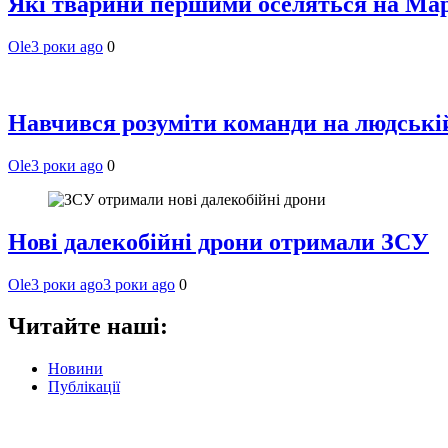
Які тварини першими оселяться на Мар
Ole
3 роки ago
0
Навчився розуміти команди на людській 
Ole
3 роки ago
0
Нові далекобійні дрони отримали ЗСУ
Ole
3 роки ago
3 роки ago
0
Читайте наші:
Новини
Публікації