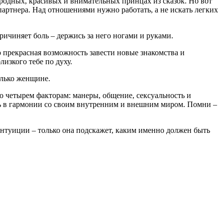
родных, красивых и внимательных принцах из сказок. Но вот
 партнера. Над отношениями нужно работать, а не искать легких
ричиняет боль – держись за него ногами и руками.
 прекрасная возможность завести новые знакомства и
изкого тебе по духу.
олько женщине.
о четырем факторам: манеры, общение, сексуальность и
ешь в гармонии со своим внутренним и внешним миром. Помни –
интуиции – только она подскажет, каким именно должен быть