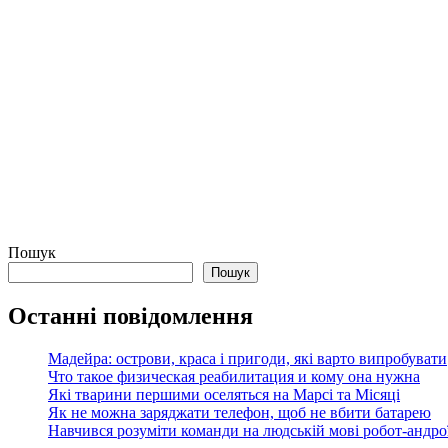
Пошук
Пошук
Останні повідомлення
Мадейра: острови, краса і пригоди, які варто випробувати
Что такое физическая реабилитация и кому она нужна
Які тварини першими оселяться на Марсі та Місяці
Як не можна заряджати телефон, щоб не вбити батарею
Навчився розуміти команди на людській мові робот-андроїд