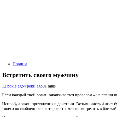
Новини
Встретить своего мужчину
12 років ago
4 роки ago
0
1 mins
Если каждый твой роман заканчивается провалом – не спеши вн
Испробуй закон притяжения в действии. Возьми чистый лист б
твоего возлюбленного, которого ты хочешь встретить в ближай