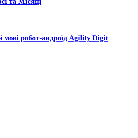
сі та Місяці
мові робот-андроїд Agility Digit