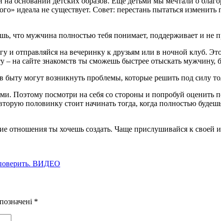
на основании детских образов. Еще детьми мы мечтали о благо
ого» идеала не существует. Совет: перестань пытаться изменить
уешь, что мужчина полностью тебя понимает, поддерживает и не п
 и отправляйся на вечеринку к друзьям или в ночной клуб. Это
 – на сайте знакомств ты сможешь быстрее отыскать мужчину, бл
в быту могут возникнуть проблемы, которые решить под силу т
ми. Поэтому посмотри на себя со стороны и попробуй оценить п
ь вторую половинку стоит начинать тогда, когда полностью буд
ие отношения ты хочешь создать. Чаще прислушивайся к своей 
 поверить. ВИДЕО
 позначені
*