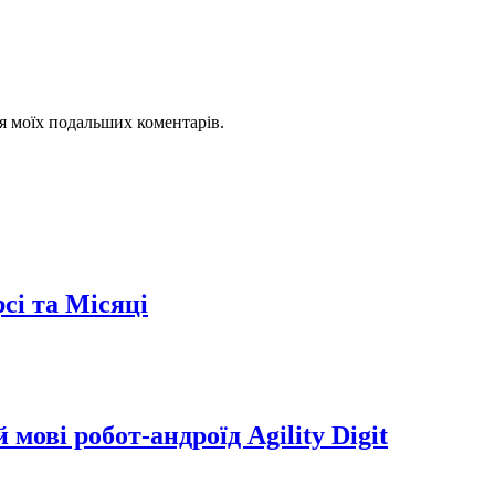
для моїх подальших коментарів.
сі та Місяці
мові робот-андроїд Agility Digit