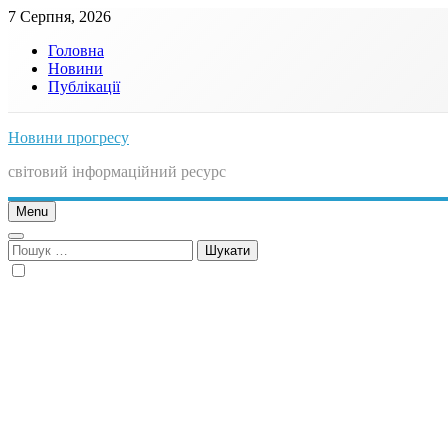
Skip
7 Серпня, 2026
to
Головна
content
Новини
Публікації
Новини прогресу
світовий інформаційний ресурс
Menu
Пошук: