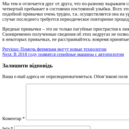
Мы тем и отличается друг от друга, что по-разному выражаем 
четвертый пребывает в состоянии постоянной улыбки. Всех эт
подобной привычки очень трудно, т.к. осуществляется она на 
случае последнего требуется периодическое повторение процед
Вредные привычки – это не только пагубные пристрастия к ни
Своевременно полученные сведения об этих недругах не позво
в некоторых привычках, не расстраивайтесь: вовремя приняты
Навігація
Previous:
Помочь фермерам могут новые технологии
Next:
В 2018 году появятся серийные машины с автопилотом
записів
Залишити відповідь
Ваша e-mail адреса не оприлюднюватиметься.
Обов’язкові поля
Коментар
*
Ім'я
*