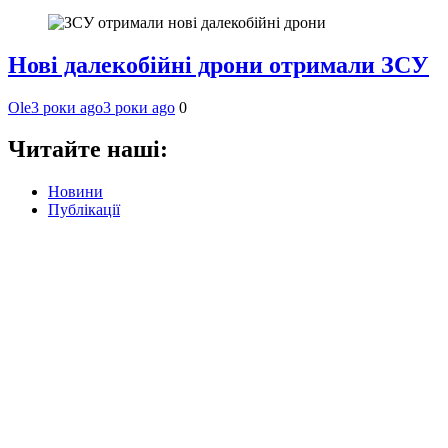
Нові далекобійні дрони отримали ЗСУ
Ole
3 роки ago
3 роки ago
0
Читайте наші:
Новини
Публікації