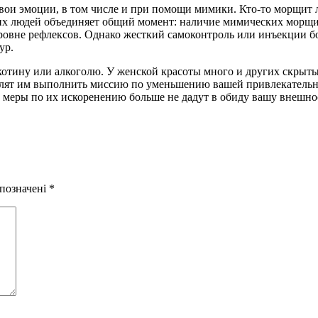
свои эмоции, в том числе и при помощи мимики. Кто-то морщит л
их людей объединяет общий момент: наличие мимических морщин 
уровне рефлексов. Однако жесткий самоконтроль или инъекции б
ур.
котину или алкоголю. У женской красоты много и других скрыты
лят им выполнить миссию по уменьшению вашей привлекательнос
е меры по их искоренению больше не дадут в обиду вашу внешно
 позначені
*