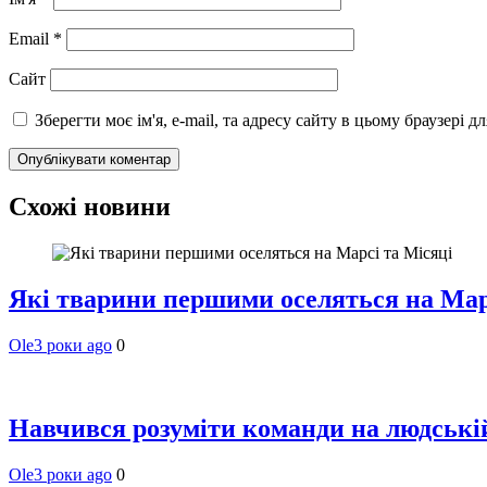
Email
*
Сайт
Зберегти моє ім'я, e-mail, та адресу сайту в цьому браузері 
Схожі новини
Які тварини першими оселяться на Мар
Ole
3 роки ago
0
Навчився розуміти команди на людській 
Ole
3 роки ago
0