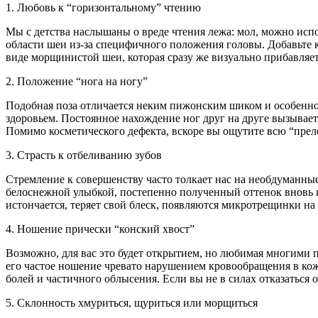
1. Любовь к “горизонтальному” чтению
Мы с детства наслышаны о вреде чтения лежа: мол, можно испо
области шеи из-за специфичного положения головы. Добавьте к
виде морщинистой шеи, которая сразу же визуально прибавляет
2. Положение “нога на ногу”
Подобная поза отличается неким пижонским шиком и особенно
здоровьем. Постоянное нахождение ног друг на друге вызывае
Помимо косметического дефекта, вскоре вы ощутите всю “прелес
3. Страсть к отбеливанию зубов
Стремление к совершенству часто толкает нас на необдуманные
белоснежной улыбкой, постепенно полученный оттенок вновь 
истончается, теряет свой блеск, появляются микротрещинки на
4. Ношение прически “конский хвост”
Возможно, для вас это будет открытием, но любимая многими п
его частое ношение чревато нарушением кровообращения в ко
болей и частичного облысения. Если вы не в силах отказаться
5. Склонность хмуриться, щуриться или морщиться