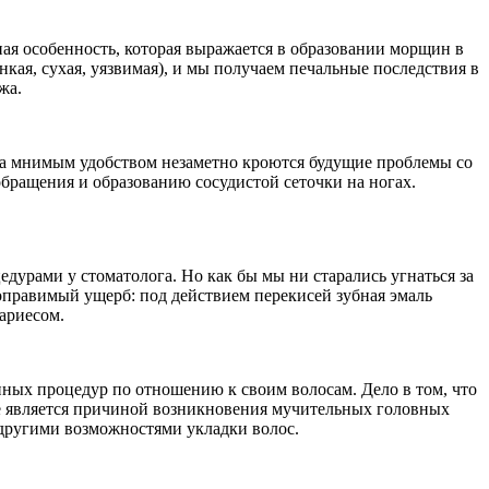
ная особенность, которая выражается в образовании морщин в
кая, сухая, уязвимая), и мы получаем печальные последствия в
жа.
 за мнимым удобством незаметно кроются будущие проблемы со
обращения и образованию сосудистой сеточки на ногах.
дурами у стоматолога. Но как бы мы ни старались угнаться за
оправимый ущерб: под действием перекисей зубная эмаль
ариесом.
нных процедур по отношению к своим волосам. Дело в том, что
же является причиной возникновения мучительных головных
с другими возможностями укладки волос.