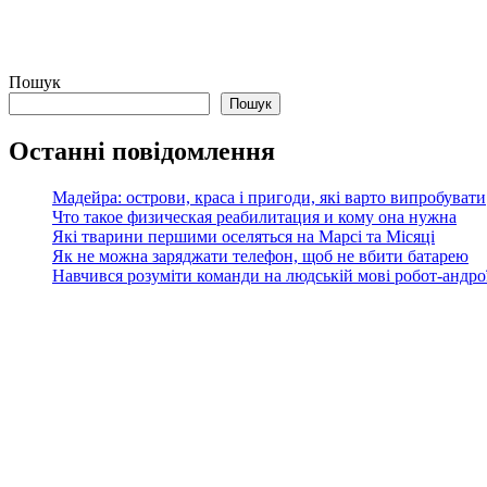
Пошук
Пошук
Останні повідомлення
Мадейра: острови, краса і пригоди, які варто випробувати
Что такое физическая реабилитация и кому она нужна
Які тварини першими оселяться на Марсі та Місяці
Як не можна заряджати телефон, щоб не вбити батарею
Навчився розуміти команди на людській мові робот-андроїд