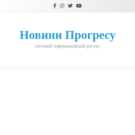
Skip
to
content
Новини Прогресу
світовий інформаційний ресурс