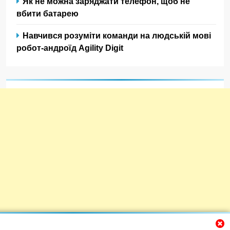
Як не можна заряджати телефон, щоб не
вбити батарею
Навчився розуміти команди на людській мові
робот-андроїд Agility Digit