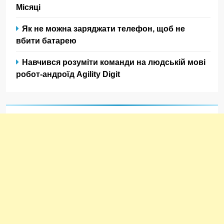
Місяці
Як не можна заряджати телефон, щоб не
вбити батарею
Навчився розуміти команди на людській мові
робот-андроїд Agility Digit