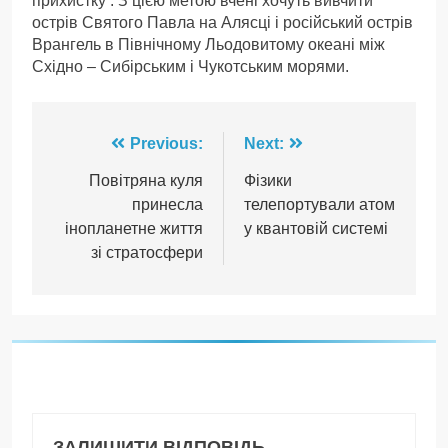
прихистку . З цією метою вчені хочуть вивчити
острів Святого Павла на Алясці і російський острів
Врангель в Північному Льодовитому океані між
Східно – Сибірським і Чукотським морями.
Навігація
Previous:
Next:
записів
Повітряна куля
Фізики
принесла
телепортували атом
інопланетне життя
у квантовій системі
зі стратосфери
ЗАЛИШИТИ ВІДПОВІДЬ