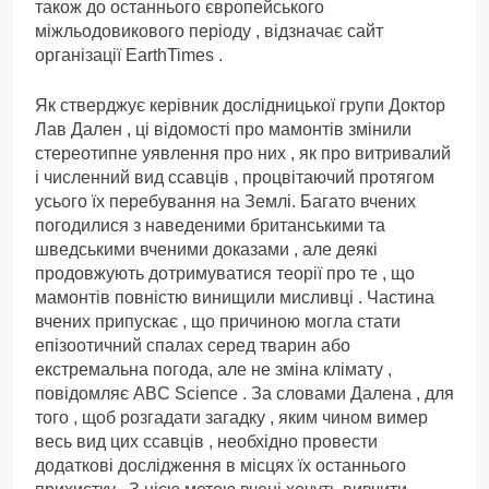
також до останнього європейського
міжльодовикового періоду , відзначає сайт
організації EarthTimes .
Як стверджує керівник дослідницької групи Доктор
Лав Дален , ці відомості про мамонтів змінили
стереотипне уявлення про них , як про витривалий
і численний вид ссавців , процвітаючий протягом
усього їх перебування на Землі. Багато вчених
погодилися з наведеними британськими та
шведськими вченими доказами , але деякі
продовжують дотримуватися теорії про те , що
мамонтів повністю винищили мисливці . Частина
вчених припускає , що причиною могла стати
епізоотичний спалах серед тварин або
екстремальна погода, але не зміна клімату ,
повідомляє ABC Science . За словами Далена , для
того , щоб розгадати загадку , яким чином вимер
весь вид цих ссавців , необхідно провести
додаткові дослідження в місцях їх останнього