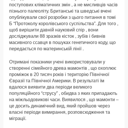
поступових кліматичних змін , а не мисливців часів
пізнього палеоліту. Британські та шведські вчені
опублікували свої розробки з цього питання в томі
Б “Протоколу королівського суспільства”. Для того ,
щоб вирішити давній науковий спір , вони
досліджували 88 зразків кісток , зубів і бивнів
масивного ссавця в пошуках генетичного коду, що
передається по материнській лінії .
Отримані показники учені використовували у
створенні сімейного древа мамонтів , що охоплює
проміжок в 20 тисяч років і територію Північної
Євразії та Північної Америки. В результаті їм
вдалося виявити два періоди великого
популяційного “струсу” , обидва з яких припадають
на міжльодовикові часи. Виявилося , що мамонти –
це досить динамічний вид, який пройшов через
власні періоди вимирання, розповсюдження та
міграції.