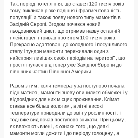
Так, період потепління, що стався 120 тисяч років
тому, викликав різке падіння і фрагментованість
популяції, а також появу нового типу мамонтів в
Західній Європі. Згодом почався новий
льодовиковий цикл , що отримав назву останній
плейстоцен і тривав протягом 100 тисяч років.
Прекрасно адаптовані до холодного і посушливого
степу і тундри мамонти переживали один з
найсприятливіших своїх періодів на території , що
простягнулася від тепер уже Західної Європи до
північних частин Північної Америки.
Разом з тим , коли температура поступово почала
підніматися , мамонти знову опинилися обмежені у
відповідних для них місцях проживання. Клімат
ставав все більш вологим , а літні високі
температури приводили до змін у рослинності , і
тоді вже вид почав поступово зникати. При цьому ,
як вважають вчені , є ознаки того , що деякі
мамонти могли дожити і до періоду голоцену , а