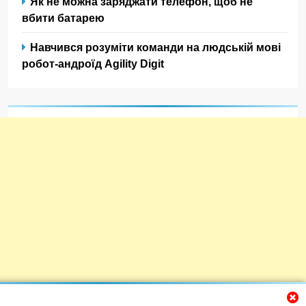
Як не можна заряджати телефон, щоб не
вбити батарею
Навчився розуміти команди на людській мові
робот-андроїд Agility Digit