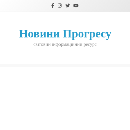
Skip
to
content
Новини Прогресу
світовий інформаційний ресурс