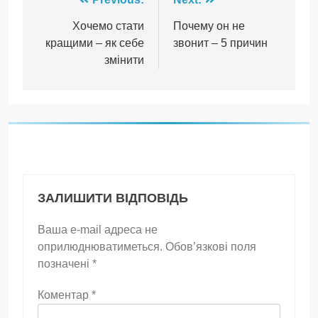
Навігація
записів
Хочемо стати
Почему он не
кращими – як себе
звонит – 5 причин
змінити
ЗАЛИШИТИ ВІДПОВІДЬ
Ваша e-mail адреса не
оприлюднюватиметься.
Обов’язкові поля
позначені
*
Коментар
*