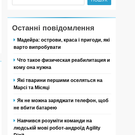
Останні повідомлення
Мадейра: острови, краса і пригоди, які
варто випробувати
Что такое физическая реабилитация и
кому она нужна
Які тварини першими оселяться на
Марсі та Місяці
Як не можна заряджати телефон, щоб
не вбити батарею
Навчився розуміти команди на
людській мові робот-андроїд Agility
Digit