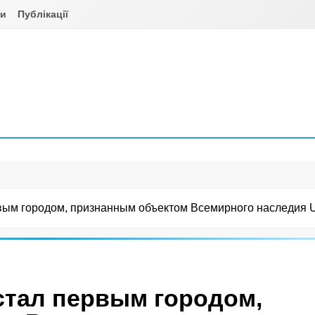
ни
Публікації
вым городом, признанным объектом Всемирного наследи
стал первым городом,