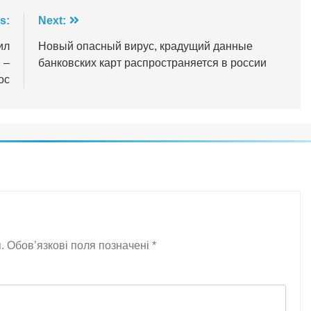
s:
Next:
ил
Новый опасный вирус, крадущий данные
 –
банковских карт распространяется в россии
ос
.
Обов’язкові поля позначені
*