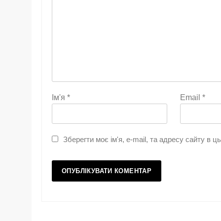
Ім'я
*
Email
*
Зберегти моє ім'я, e-mail, та адресу сайту в 